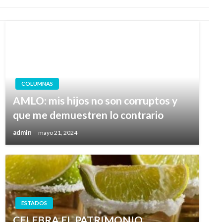
COLUMNAS
AMLO: mis hijos no son corruptos y
que me demuestren lo contrario
admin
mayo 21, 2024
ESTADOS
CELEBRA EL PATRIMONIO