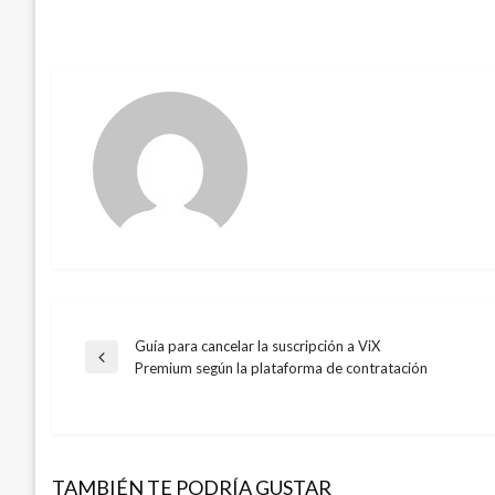
Guía para cancelar la suscripción a ViX
Navegación
Entrada
Premium según la plataforma de contratación
anterior
de
entradas
TAMBIÉN TE PODRÍA GUSTAR