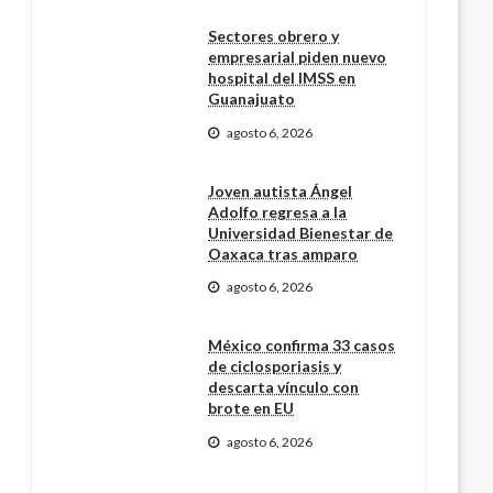
Sectores obrero y
empresarial piden nuevo
hospital del IMSS en
Guanajuato
agosto 6, 2026
Joven autista Ángel
Adolfo regresa a la
Universidad Bienestar de
Oaxaca tras amparo
agosto 6, 2026
México confirma 33 casos
de ciclosporiasis y
descarta vínculo con
brote en EU
agosto 6, 2026