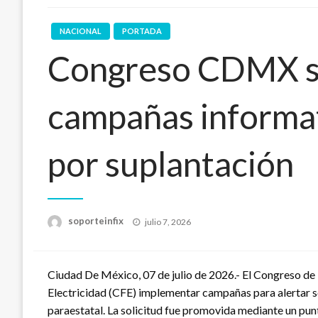
NACIONAL
PORTADA
Congreso CDMX so
campañas informat
por suplantación
Publicado
soporteinfix
julio 7, 2026
en
Ciudad De México, 07 de julio de 2026.- El Congreso de 
Electricidad (CFE) implementar campañas para alertar s
paraestatal. La solicitud fue promovida mediante un pun