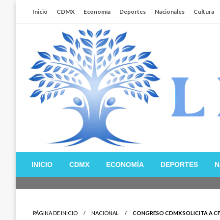
Salta
Inicio
CDMX
Economía
Deportes
Nacionales
Cultura
al
contenido
Libertador MX
INICIO
CDMX
ECONOMÍA
DEPORTES
N
PÁGINA DE INICIO
NACIONAL
CONGRESO CDMX SOLICITA A C