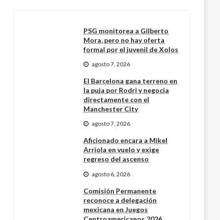
PSG monitorea a Gilberto
Mora, pero no hay oferta
formal por el juvenil de Xolos
agosto 7, 2026
El Barcelona gana terreno en
la puja por Rodri y negocia
directamente con el
Manchester City
agosto 7, 2026
Aficionado encara a Mikel
Arriola en vuelo y exige
regreso del ascenso
agosto 6, 2026
Comisión Permanente
reconoce a delegación
mexicana en Juegos
Centroamericanos 2026