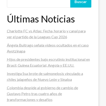
Buscar
Últimas Noticias
Charlotte FC vs Atlas: Fecha, horario y canal para
ver el partido de la Leagues Cup 2026
Ángela Buitrago señala videos ocultados en el caso
Ayotzinapa
Hijos de presidentes bajo escrutinio institucional en
Brasil, Guinea Ecuatorial, Angola y EE.UU.
Investiga Ssa brote de salmonelosis vinculado a
chiles jalapeños de Nuevo León y Sinaloa
Colombia despide al gobierno de cambio de
Gustavo Petro tras cuatro años de
transformaciones y desafíos