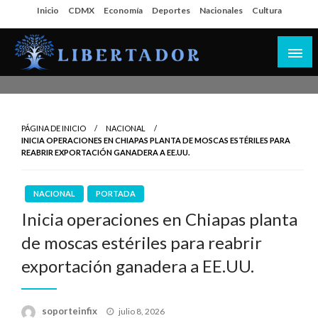
Salta
Inicio
CDMX
Economía
Deportes
Nacionales
Cultura
al
contenido
Libertador MX
PÁGINA DE INICIO
NACIONAL
INICIA OPERACIONES EN CHIAPAS PLANTA DE MOSCAS ESTÉRILES PARA
REABRIR EXPORTACIÓN GANADERA A EE.UU.
NACIONAL
PORTADA
Inicia operaciones en Chiapas planta
de moscas estériles para reabrir
exportación ganadera a EE.UU.
Publicado
soporteinfix
julio 8, 2026