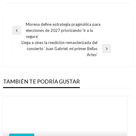
Navegación
Morena define estrategia pragmática para
elecciones de 2027 priorizando ‘ir a la
de
Entrada
segura’
anterior
entradas
Llega a cines la reedición remasterizada del
concierto ‘Juan Gabriel: mi primer Bellas
Entrada
Artes’
siguiente
TAMBIÉN TE PODRÍA GUSTAR