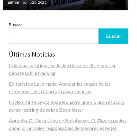
admin
junio 20, 2025
Buscar
Buscar
Últimas Noticias
Columna cuestiona exclusión de voces disidentes en
debate sobre fracking
Editorial de La Jornada: Atender las causas de los
problemas en la Cuarta Transformación
NORAD intercepta dos aeronaves que violaron espacio
aéreo restringido sobre Bedminster
Aprueba 72.1% gestión de Sheinbaum; 71.2% ve a padres
como principales responsables de menores en redes