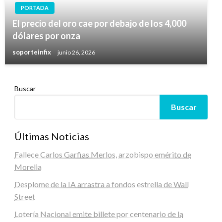
PORTADA
El precio del oro cae por debajo de los 4,000
dólares por onza
soporteinfix
junio 26, 2026
Buscar
Buscar
Últimas Noticias
Fallece Carlos Garfias Merlos, arzobispo emérito de
Morelia
Desplome de la IA arrastra a fondos estrella de Wall
Street
Lotería Nacional emite billete por centenario de la