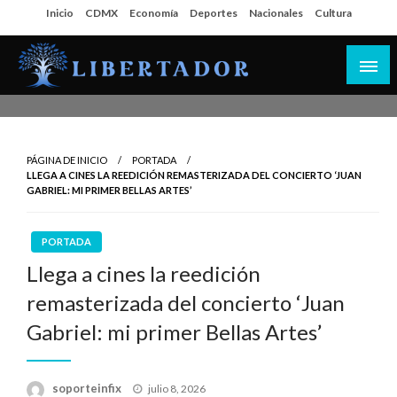
Salta
Inicio
CDMX
Economía
Deportes
Nacionales
Cultura
al
contenido
Libertador MX
PÁGINA DE INICIO
PORTADA
LLEGA A CINES LA REEDICIÓN REMASTERIZADA DEL CONCIERTO ‘JUAN
GABRIEL: MI PRIMER BELLAS ARTES’
PORTADA
Llega a cines la reedición
remasterizada del concierto ‘Juan
Gabriel: mi primer Bellas Artes’
Publicado
soporteinfix
julio 8, 2026