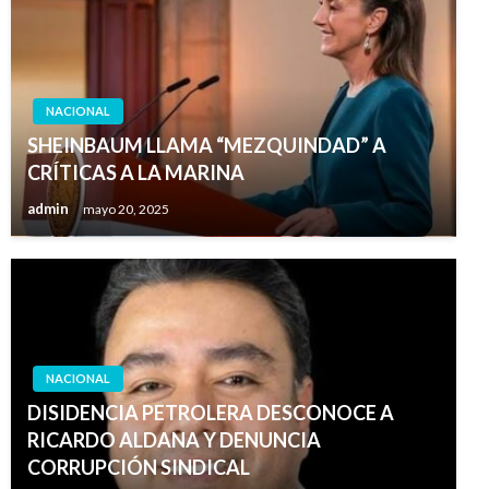
NACIONAL
SHEINBAUM LLAMA “MEZQUINDAD” A
CRÍTICAS A LA MARINA
admin
mayo 20, 2025
NACIONAL
DISIDENCIA PETROLERA DESCONOCE A
RICARDO ALDANA Y DENUNCIA
CORRUPCIÓN SINDICAL