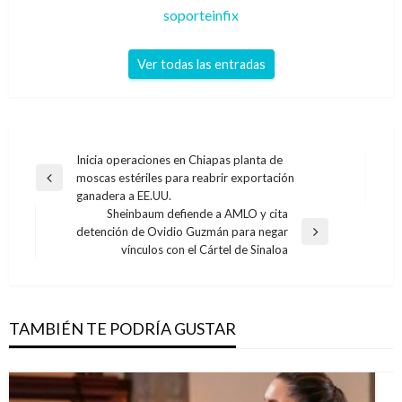
soporteinfix
Ver todas las entradas
Navegación
Inicia operaciones en Chiapas planta de
moscas estériles para reabrir exportación
de
Entrada
ganadera a EE.UU.
anterior
entradas
Sheinbaum defiende a AMLO y cita
detención de Ovidio Guzmán para negar
Entrada
vínculos con el Cártel de Sinaloa
siguiente
TAMBIÉN TE PODRÍA GUSTAR