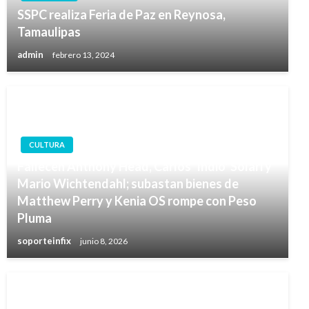
SSPC realiza Feria de Paz en Reynosa,
Tamaulipas
admin
febrero 13, 2024
CULTURA
Fallecen Anthony Head, Carlos ‘Indio’ Solari y
Mario Wichtendahl; subastan bienes de
Matthew Perry y Kenia OS rompe con Peso
Pluma
soporteinfix
junio 8, 2026