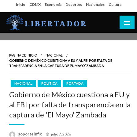
Salta
Inicio
CDMX
Economía
Deportes
Nacionales
Cultura
al
contenido
Libertador MX
PÁGINA DE INICIO
NACIONAL
GOBIERNO DE MÉXICO CUESTIONA A EU Y AL FBI POR FALTA DE
TRANSPARENCIA EN LA CAPTURA DE ‘EL MAYO’ ZAMBADA
NACIONAL
POLÍTICA
PORTADA
Gobierno de México cuestiona a EU y
al FBI por falta de transparencia en la
captura de ‘El Mayo’ Zambada
Publicado
soporteinfix
julio 7, 2026