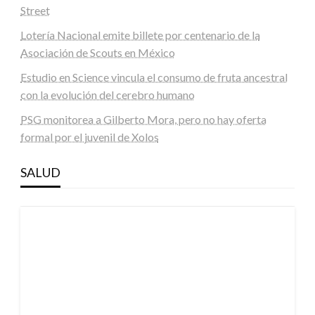
Street
Lotería Nacional emite billete por centenario de la
Asociación de Scouts en México
Estudio en Science vincula el consumo de fruta ancestral
con la evolución del cerebro humano
PSG monitorea a Gilberto Mora, pero no hay oferta
formal por el juvenil de Xolos
SALUD