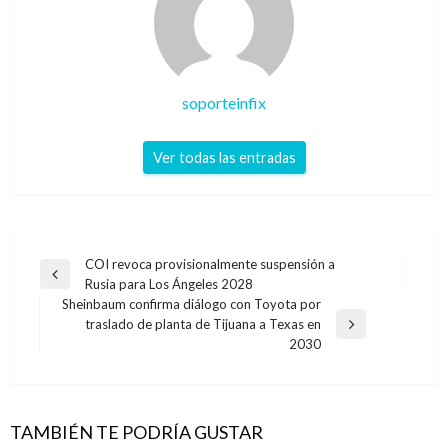
soporteinfix
Ver todas las entradas
Navegación
COI revoca provisionalmente suspensión a
Entrada
Rusia para Los Ángeles 2028
de
anterior
Sheinbaum confirma diálogo con Toyota por
entradas
traslado de planta de Tijuana a Texas en
Entrada
2030
siguiente
TAMBIÉN TE PODRÍA GUSTAR