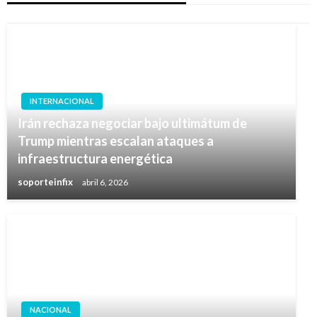
INTERNACIONAL
Irán rechaza negociar bajo ultimátum de
Trump mientras escalan ataques a
infraestructura energética
soporteinfix
abril 6, 2026
NACIONAL