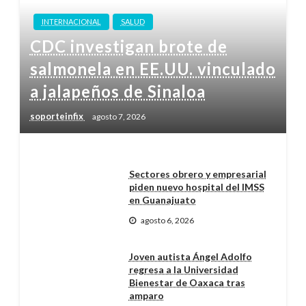
INTERNACIONAL
SALUD
CDC investigan brote de
salmonela en EE.UU. vinculado
a jalapeños de Sinaloa
soporteinfix
agosto 7, 2026
Sectores obrero y empresarial
piden nuevo hospital del IMSS
en Guanajuato
agosto 6, 2026
Joven autista Ángel Adolfo
regresa a la Universidad
Bienestar de Oaxaca tras
amparo