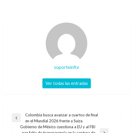
soporteinfix
Ver todas las entradas
Navegación
Colombia busca avanzar a cuartos de final
Entrada
en el Mundial 2026 frente a Suiza
de
anterior
Gobierno de México cuestiona a EU y al FBI
entradas
por falta de transparencia en la captura de