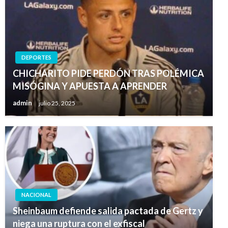
DEPORTES
CHICHARITO PIDE PERDÓN TRAS POLÉMICA
MISÓGINA Y APUESTA A APRENDER
admin
julio 25, 2025
NACIONAL
Sheinbaum defiende salida pactada de Gertz y
niega una ruptura con el exfiscal