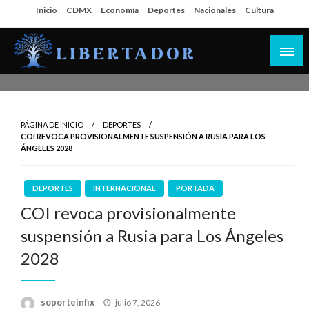
Salta
Inicio
CDMX
Economía
Deportes
Nacionales
Cultura
al
contenido
Libertador MX
PÁGINA DE INICIO
DEPORTES
COI REVOCA PROVISIONALMENTE SUSPENSIÓN A RUSIA PARA LOS
ÁNGELES 2028
DEPORTES
INTERNACIONAL
PORTADA
COI revoca provisionalmente
suspensión a Rusia para Los Ángeles
2028
Publicado
soporteinfix
julio 7, 2026