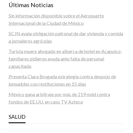
Últimas Noticias
Sin información disponible sobre el Aeropuerto
Internacional de la Ciudad de México
SCJN avala obligación patronal de dar vivienda y comida
a jornaleros agrícolas
Turista muere ahogado en alberca de hotel en Acapulco;
familiares pidieron ayuda ante falta de personal
capacitado
Presenta Clara Brugada estrategia contra despojo de
inmuebles con restituciones en 15 días
México gana arbitraje por más de 219 mdd contra
fondos de EE.UU. en caso TV Azteca
SALUD