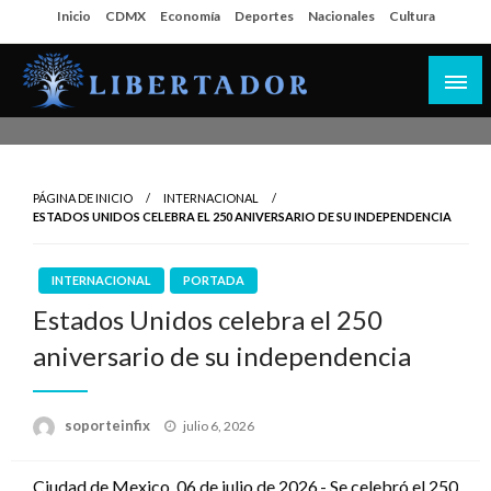
Salta
Inicio
CDMX
Economía
Deportes
Nacionales
Cultura
al
contenido
Libertador MX
PÁGINA DE INICIO
INTERNACIONAL
ESTADOS UNIDOS CELEBRA EL 250 ANIVERSARIO DE SU INDEPENDENCIA
INTERNACIONAL
PORTADA
Estados Unidos celebra el 250
aniversario de su independencia
Publicado
soporteinfix
julio 6, 2026
en
Ciudad de Mexico, 06 de julio de 2026.- Se celebró el 250