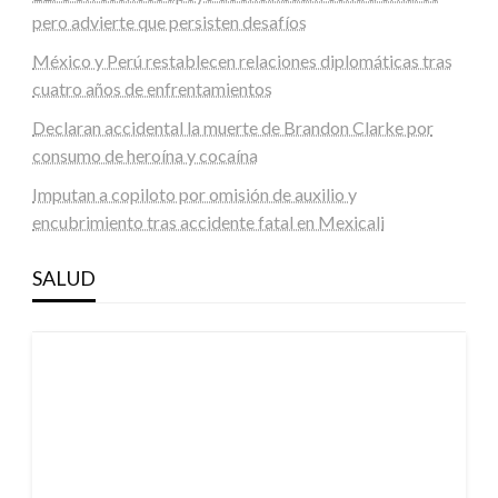
pero advierte que persisten desafíos
México y Perú restablecen relaciones diplomáticas tras
cuatro años de enfrentamientos
Declaran accidental la muerte de Brandon Clarke por
consumo de heroína y cocaína
Imputan a copiloto por omisión de auxilio y
encubrimiento tras accidente fatal en Mexicali
SALUD