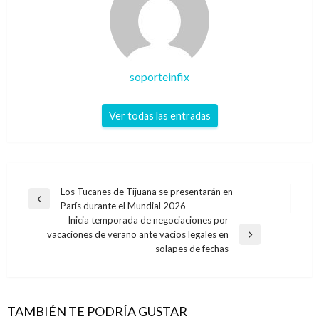
soporteinfix
Ver todas las entradas
Navegación
Los Tucanes de Tijuana se presentarán en
Entrada
París durante el Mundial 2026
de
anterior
Inicia temporada de negociaciones por
entradas
vacaciones de verano ante vacíos legales en
Entrada
solapes de fechas
siguiente
TAMBIÉN TE PODRÍA GUSTAR