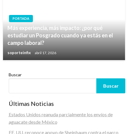
PORTADA
Más experiencia, más impacto: ¿por qué
estudiar un Posgrado cuando ya estás en el
campo laboral?
soporteinfix
abril 17, 2026
Buscar
Buscar
Últimas Noticias
Estados Unidos reanuda parcialmente los envíos de
aguacate desde México
EE. UU. reconoce apoyo de Sheinbaum contra el narco