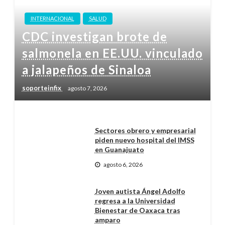
INTERNACIONAL
SALUD
CDC investigan brote de
salmonela en EE.UU. vinculado
a jalapeños de Sinaloa
soporteinfix
agosto 7, 2026
Sectores obrero y empresarial
piden nuevo hospital del IMSS
en Guanajuato
agosto 6, 2026
Joven autista Ángel Adolfo
regresa a la Universidad
Bienestar de Oaxaca tras
amparo