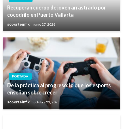
Recuperan cuerpo de joven arrastrado por
cocodrilo en Puerto Vallarta
soporteinfix
junio 27, 2026
PORTADA
De la práctica al progreso: lo que los esports
enseñan sobre crecer
soporteinfix
octubre 23, 2025