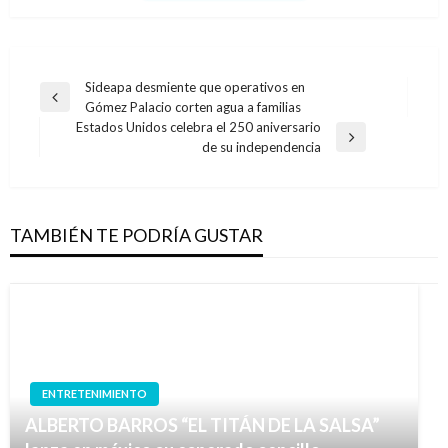
Navegación
Sideapa desmiente que operativos en
Entrada
Gómez Palacio corten agua a familias
de
anterior
Estados Unidos celebra el 250 aniversario
entradas
Entrada
de su independencia
siguiente
TAMBIÉN TE PODRÍA GUSTAR
ENTRETENIMIENTO
ALBERTO BARROS “EL TITÁN DE LA SALSA”