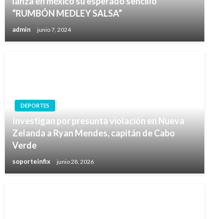
lanza en méxico su esperado sencillo
“RUMBÓN MEDLEY SALSA”
admin
junio 7, 2024
DEPORTES
Investigan por presunta violación en Nueva
Zelanda a Ryan Mendes, capitán de Cabo
Verde
soporteinfix
junio 28, 2026