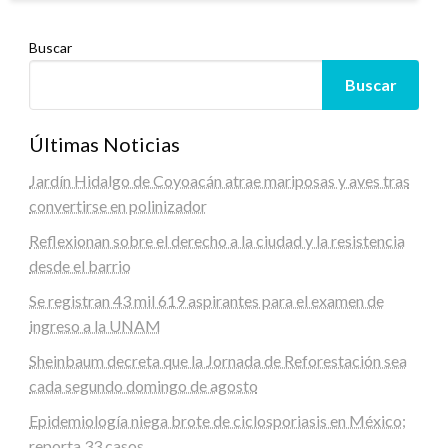
Buscar
Buscar
Últimas Noticias
Jardín Hidalgo de Coyoacán atrae mariposas y aves tras
convertirse en polinizador
Reflexionan sobre el derecho a la ciudad y la resistencia
desde el barrio
Se registran 43 mil 619 aspirantes para el examen de
ingreso a la UNAM
Sheinbaum decreta que la Jornada de Reforestación sea
cada segundo domingo de agosto
Epidemiología niega brote de ciclosporiasis en México;
reporta 33 casos