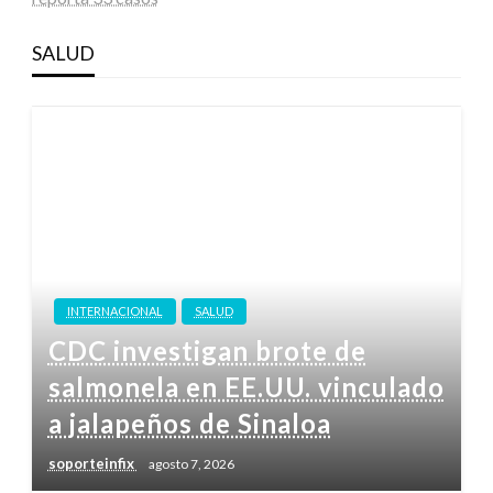
SALUD
INTERNACIONAL
SALUD
CDC investigan brote de
salmonela en EE.UU. vinculado
a jalapeños de Sinaloa
soporteinfix
agosto 7, 2026