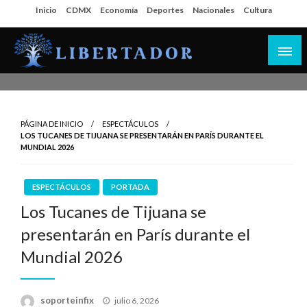
Salta
Inicio
CDMX
Economía
Deportes
Nacionales
Cultura
al
contenido
Libertador MX
PÁGINA DE INICIO
ESPECTÁCULOS
LOS TUCANES DE TIJUANA SE PRESENTARÁN EN PARÍS DURANTE EL
MUNDIAL 2026
ESPECTÁCULOS
PORTADA
Los Tucanes de Tijuana se
presentarán en París durante el
Mundial 2026
Publicado
soporteinfix
julio 6, 2026