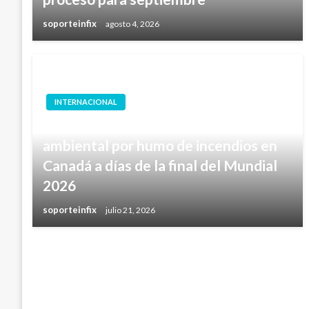
soporteinfix
agosto 4, 2026
INTERNACIONAL
Nueva York bajo contingencia
ambiental por humo de incendios en
Canadá a días de la final del Mundial
2026
soporteinfix
julio 21, 2026