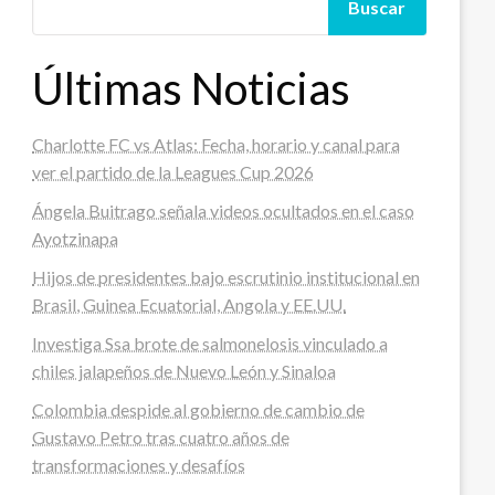
Buscar
Últimas Noticias
Charlotte FC vs Atlas: Fecha, horario y canal para
ver el partido de la Leagues Cup 2026
Ángela Buitrago señala videos ocultados en el caso
Ayotzinapa
Hijos de presidentes bajo escrutinio institucional en
Brasil, Guinea Ecuatorial, Angola y EE.UU.
Investiga Ssa brote de salmonelosis vinculado a
chiles jalapeños de Nuevo León y Sinaloa
Colombia despide al gobierno de cambio de
Gustavo Petro tras cuatro años de
transformaciones y desafíos