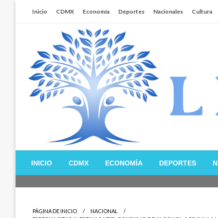
Salta
Inicio
CDMX
Economía
Deportes
Nacionales
Cultura
al
contenido
Libertador MX
INICIO
CDMX
ECONOMÍA
DEPORTES
N
PÁGINA DE INICIO
NACIONAL