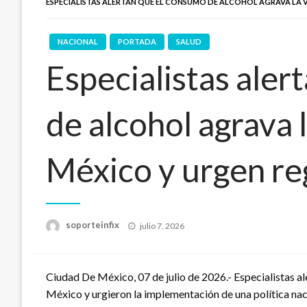
ESPECIALISTAS ALERTAN QUE EL CONSUMO DE ALCOHOL AGRAVA LA 
NACIONAL
PORTADA
SALUD
Especialistas aler
de alcohol agrava 
México y urgen re
Publicado
soporteinfix
julio 7, 2026
en
Ciudad De México, 07 de julio de 2026.- Especialistas al
México y urgieron la implementación de una política nacio