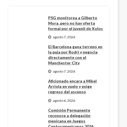
PSG monitorea a Gilberto
Mora, pero no hay oferta
formal por el juvenil de Xolos
agosto 7, 2026
El Barcelona gana terreno en
la puja por Rodri y negocia
directamente con el
Manchester City
agosto 7, 2026
Aficionado encara a Mikel
Arriola en vuelo y exige
regreso del ascenso
agosto 6, 2026
Comisión Permanente
reconoce a delegación
mexicana en Juegos
Centroamericanos 2026