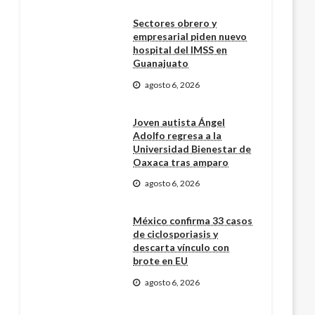
Sectores obrero y
empresarial piden nuevo
hospital del IMSS en
Guanajuato
agosto 6, 2026
Joven autista Ángel
Adolfo regresa a la
Universidad Bienestar de
Oaxaca tras amparo
agosto 6, 2026
México confirma 33 casos
de ciclosporiasis y
descarta vínculo con
brote en EU
agosto 6, 2026