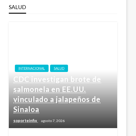
SALUD
INTERNACIONAL
SALUD
CDC investigan brote de
salmonela en EE.UU.
vinculado a jalapeños de
Sinaloa
soporteinfix
agosto 7, 2026