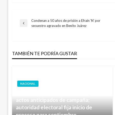
Condenan a 50 años de prisión a Efraín ‘N’ por
Navegación
Entrada
secuestro agravado en Benito Juárez
anterior
de
entradas
TAMBIÉN TE PODRÍA GUSTAR
NACIONAL
Sheinbaum pide al INE investigar
actos anticipados de campaña;
autoridad electoral fija inicio de
proceso para septiembre