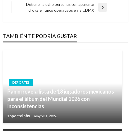
anterior
entradas
Detienen a ocho personas con aparente
Entrada
droga en cinco operativos en la CDMX
siguiente
TAMBIÉN TE PODRÍA GUSTAR
DEPORTES
Panini revela lista de 18 jugadores mexicanos
para el álbum del Mundial 2026 con
inconsistencias
soporteinfix
mayo 31, 2026