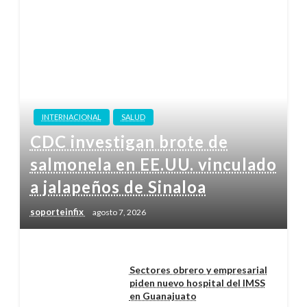
INTERNACIONAL
SALUD
CDC investigan brote de
salmonela en EE.UU. vinculado
a jalapeños de Sinaloa
soporteinfix
agosto 7, 2026
Sectores obrero y empresarial
piden nuevo hospital del IMSS
en Guanajuato