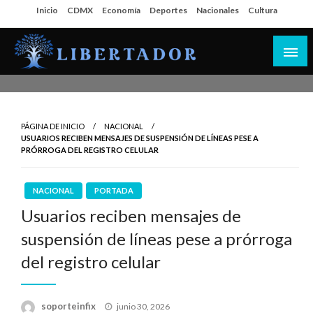
Salta
Inicio
CDMX
Economía
Deportes
Nacionales
Cultura
al
contenido
Libertador MX
PÁGINA DE INICIO
NACIONAL
USUARIOS RECIBEN MENSAJES DE SUSPENSIÓN DE LÍNEAS PESE A
PRÓRROGA DEL REGISTRO CELULAR
NACIONAL
PORTADA
Usuarios reciben mensajes de
suspensión de líneas pese a prórroga
del registro celular
Publicado
soporteinfix
junio 30, 2026