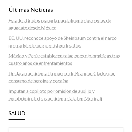
Últimas Noticias
Estados Unidos reanuda parcialmente los envíos de
aguacate desde México
EE. UU. reconoce apoyo de Sheinbaum contra el narco
pero advierte que persisten desafíos
México y Perú restablecen relaciones diplomáticas tras
cuatro años de enfrentamientos
Declaran accidental la muerte de Brandon Clarke por
consumo de heroína y cocaína
Imputan a copiloto por omisión de auxilio y
encubrimiento tras accidente fatal en Mexicali
SALUD