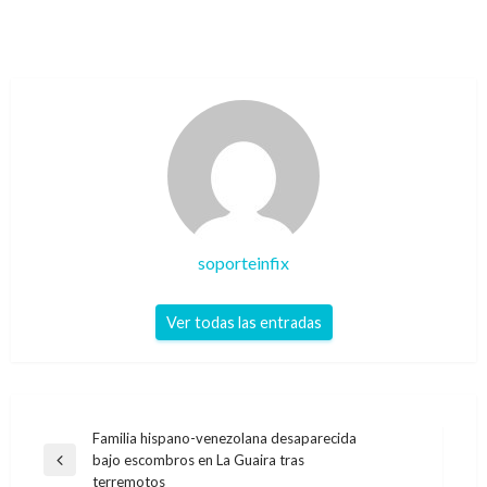
soporteinfix
Ver todas las entradas
Navegación
Familia hispano-venezolana desaparecida
bajo escombros en La Guaira tras
de
Entrada
terremotos