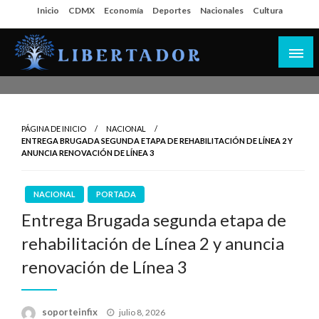
Salta
Inicio
CDMX
Economía
Deportes
Nacionales
Cultura
al
contenido
Libertador MX
PÁGINA DE INICIO
NACIONAL
ENTREGA BRUGADA SEGUNDA ETAPA DE REHABILITACIÓN DE LÍNEA 2 Y
ANUNCIA RENOVACIÓN DE LÍNEA 3
NACIONAL
PORTADA
Entrega Brugada segunda etapa de
rehabilitación de Línea 2 y anuncia
renovación de Línea 3
Publicado
soporteinfix
julio 8, 2026