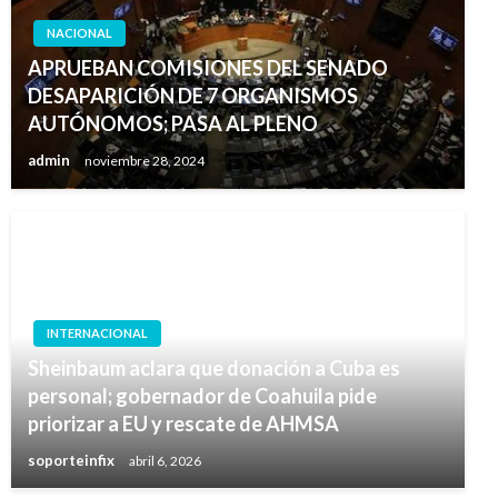
NACIONAL
APRUEBAN COMISIONES DEL SENADO
DESAPARICIÓN DE 7 ORGANISMOS
AUTÓNOMOS; PASA AL PLENO
admin
noviembre 28, 2024
INTERNACIONAL
Sheinbaum aclara que donación a Cuba es
personal; gobernador de Coahuila pide
priorizar a EU y rescate de AHMSA
soporteinfix
abril 6, 2026