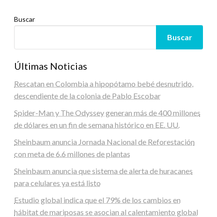
Buscar
Buscar
Últimas Noticias
Rescatan en Colombia a hipopótamo bebé desnutrido,
descendiente de la colonia de Pablo Escobar
Spider-Man y The Odyssey generan más de 400 millones
de dólares en un fin de semana histórico en EE. UU.
Sheinbaum anuncia Jornada Nacional de Reforestación
con meta de 6.6 millones de plantas
Sheinbaum anuncia que sistema de alerta de huracanes
para celulares ya está listo
Estudio global indica que el 79% de los cambios en
hábitat de mariposas se asocian al calentamiento global