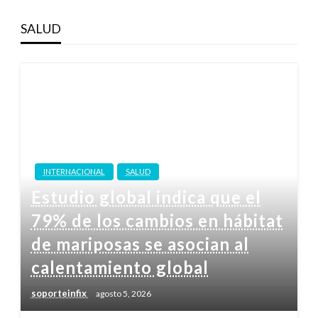
SALUD
INTERNACIONAL
SALUD
Estudio global indica que el
79% de los cambios en hábitat
de mariposas se asocian al
calentamiento global
soporteinfix
agosto 5, 2026