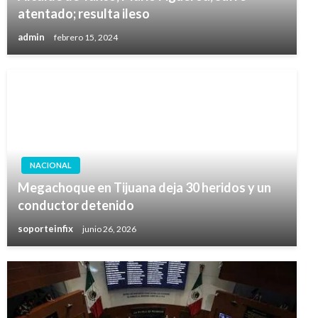
atentado; resulta ileso
admin
febrero 15, 2024
NACIONAL
Megachoque en Tijuana deja 30 heridos y un
conductor detenido
soporteinfix
junio 26, 2026