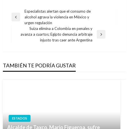
Navegación
Especialistas alertan que el consumo de
alcohol agrava la violencia en México y
de
Entrada
urgen regulación
anterior
entradas
Suiza elimina a Colombia en penales y
avanza a cuartos; Egipto denuncia arbitraje
Entrada
injusto tras caer ante Argentina
siguiente
TAMBIÉN TE PODRÍA GUSTAR
ESTADOS
Alcalde de Taxco, Mario Figueroa, sufre