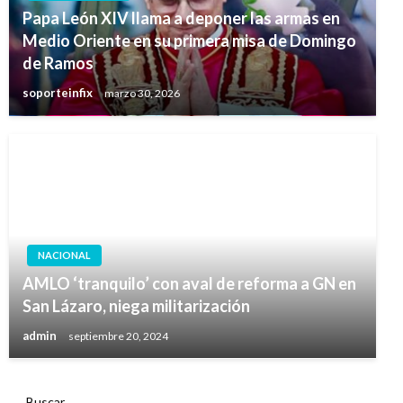
Papa León XIV llama a deponer las armas en
Medio Oriente en su primera misa de Domingo
de Ramos
soporteinfix
marzo 30, 2026
NACIONAL
AMLO ‘tranquilo’ con aval de reforma a GN en
San Lázaro, niega militarización
admin
septiembre 20, 2024
Buscar