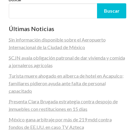
Buscar
Últimas Noticias
Sin información disponible sobre el Aeropuerto
Internacional de la Ciudad de México
SCJN avala obligación patronal de dar vivienda y comida
a jornaleros agrícolas
Turista muere ahogado en alberca de hotel en Acapulco;
familiares pidieron ayuda ante falta de personal
capacitado
Presenta Clara Brugada estrategia contra despojo de
inmuebles con restituciones en 15 días
México gana arbitraje por más de 219 mdd contra
fondos de EE.UU. en caso TV Azteca