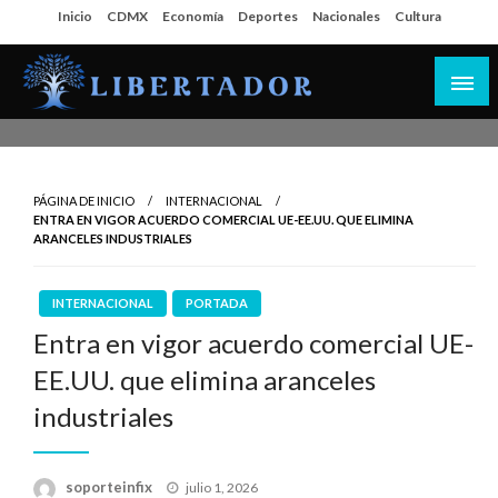
Salta
Inicio
CDMX
Economía
Deportes
Nacionales
Cultura
al
contenido
Libertador MX
PÁGINA DE INICIO
INTERNACIONAL
ENTRA EN VIGOR ACUERDO COMERCIAL UE-EE.UU. QUE ELIMINA
ARANCELES INDUSTRIALES
INTERNACIONAL
PORTADA
Entra en vigor acuerdo comercial UE-
EE.UU. que elimina aranceles
industriales
Publicado
soporteinfix
julio 1, 2026