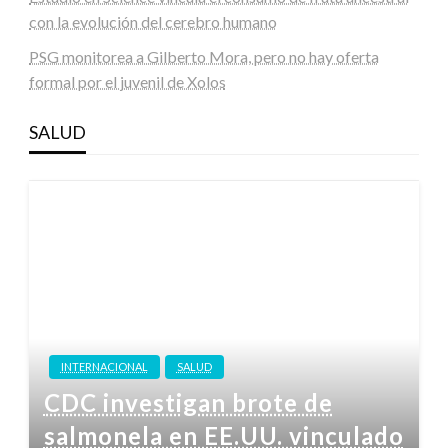
con la evolución del cerebro humano
PSG monitorea a Gilberto Mora, pero no hay oferta
formal por el juvenil de Xolos
SALUD
INTERNACIONAL
SALUD
CDC investigan brote de
salmonela en EE.UU. vinculado