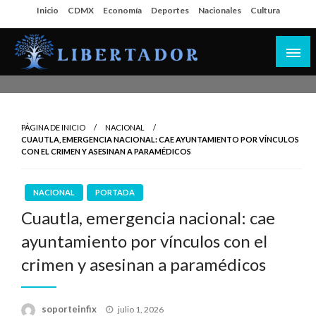
Salta
Inicio
CDMX
Economía
Deportes
Nacionales
Cultura
al
contenido
Libertador MX
PÁGINA DE INICIO
NACIONAL
CUAUTLA, EMERGENCIA NACIONAL: CAE AYUNTAMIENTO POR VÍNCULOS
CON EL CRIMEN Y ASESINAN A PARAMÉDICOS
NACIONAL
PORTADA
Cuautla, emergencia nacional: cae
ayuntamiento por vínculos con el
crimen y asesinan a paramédicos
Publicado
soporteinfix
julio 1, 2026