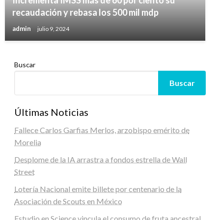
recaudación y rebasa los 500 mil mdp
admin
julio 9, 2024
Buscar
Buscar
Últimas Noticias
Fallece Carlos Garfias Merlos, arzobispo emérito de
Morelia
Desplome de la IA arrastra a fondos estrella de Wall
Street
Lotería Nacional emite billete por centenario de la
Asociación de Scouts en México
Estudio en Science vincula el consumo de fruta ancestral