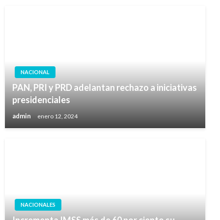
NACIONAL
PAN, PRI y PRD adelantan rechazo a iniciativas
presidenciales
admin
enero 12, 2024
NACIONALES
Incrementa IMSS más de 60 por ciento su