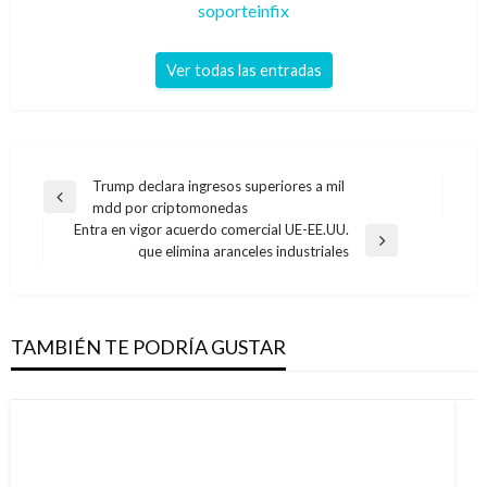
soporteinfix
Ver todas las entradas
Navegación
Trump declara ingresos superiores a mil
Entrada
mdd por criptomonedas
de
anterior
Entra en vigor acuerdo comercial UE-EE.UU.
entradas
Entrada
que elimina aranceles industriales
siguiente
TAMBIÉN TE PODRÍA GUSTAR