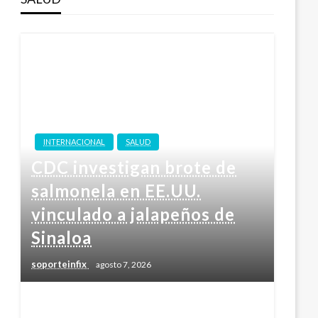
INTERNACIONAL
SALUD
CDC investigan brote de
salmonela en EE.UU.
vinculado a jalapeños de
Sinaloa
soporteinfix
agosto 7, 2026