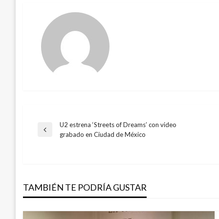
U2 estrena ‘Streets of Dreams’ con video
Navegación
Entrada
grabado en Ciudad de México
anterior
de
entradas
TAMBIÉN TE PODRÍA GUSTAR