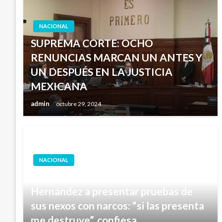
NACIONAL
SUPREMA CORTE: OCHO
RENUNCIAS MARCAN UN ANTES Y
UN DESPUÉS EN LA JUSTICIA
MEXICANA
admin
octubre 29, 2024
NACIONAL
López Obrador reta a Anabel
Hernández a presentar pruebas de
sus nexos con narcos: “si las presenta
me destruye”, confiesa