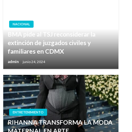
NACIONAL
BMA pide al TSJ reconsiderar la
extinción de juzgados civiles y
familiares en CDMX
admin
junio 24, 2024
ENTRETENIMIENTO
RIHANNA TRANSFORMA LA MODA
MATERNAL EN ARTE