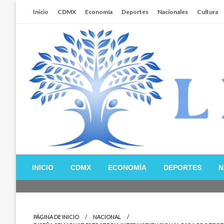
Salta
Inicio
CDMX
Economía
Deportes
Nacionales
Cultura
al
contenido
Libertador MX
INICIO
CDMX
ECONOMÍA
DEPORTES
N
PÁGINA DE INICIO
NACIONAL