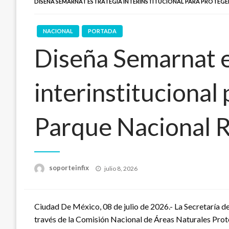
DISEÑA SEMARNAT ESTRATEGIA INTERINSTITUCIONAL PARA PROTEGE
NACIONAL
PORTADA
Diseña Semarnat e
interinstitucional 
Parque Nacional R
Publicado
soporteinfix
julio 8, 2026
en
Ciudad De México, 08 de julio de 2026.- La Secretaría 
través de la Comisión Nacional de Áreas Naturales Prote