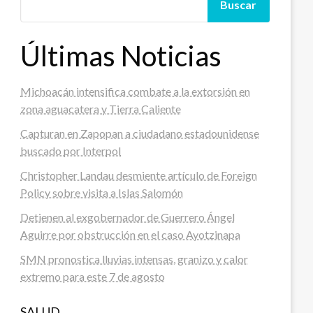
Buscar
Últimas Noticias
Michoacán intensifica combate a la extorsión en
zona aguacatera y Tierra Caliente
Capturan en Zapopan a ciudadano estadounidense
buscado por Interpol
Christopher Landau desmiente artículo de Foreign
Policy sobre visita a Islas Salomón
Detienen al exgobernador de Guerrero Ángel
Aguirre por obstrucción en el caso Ayotzinapa
SMN pronostica lluvias intensas, granizo y calor
extremo para este 7 de agosto
SALUD