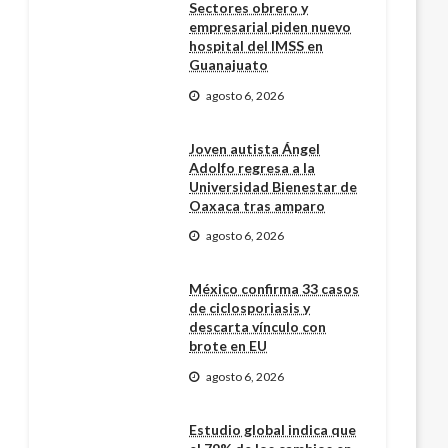
Sectores obrero y
empresarial piden nuevo
hospital del IMSS en
Guanajuato
agosto 6, 2026
Joven autista Ángel
Adolfo regresa a la
Universidad Bienestar de
Oaxaca tras amparo
agosto 6, 2026
México confirma 33 casos
de ciclosporiasis y
descarta vínculo con
brote en EU
agosto 6, 2026
Estudio global indica que