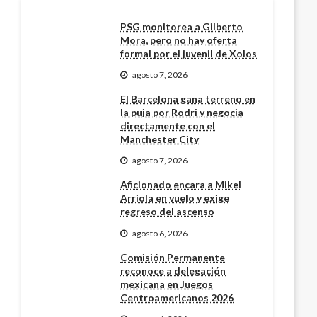
PSG monitorea a Gilberto
Mora, pero no hay oferta
formal por el juvenil de Xolos
agosto 7, 2026
El Barcelona gana terreno en
la puja por Rodri y negocia
directamente con el
Manchester City
agosto 7, 2026
Aficionado encara a Mikel
Arriola en vuelo y exige
regreso del ascenso
agosto 6, 2026
Comisión Permanente
reconoce a delegación
mexicana en Juegos
Centroamericanos 2026