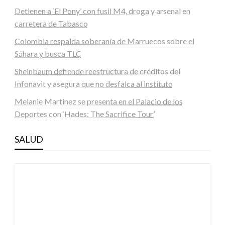
Detienen a ‘El Pony’ con fusil M4, droga y arsenal en
carretera de Tabasco
Colombia respalda soberanía de Marruecos sobre el
Sáhara y busca TLC
Sheinbaum defiende reestructura de créditos del
Infonavit y asegura que no desfalca al instituto
Melanie Martinez se presenta en el Palacio de los
Deportes con ‘Hades: The Sacrifice Tour’
SALUD