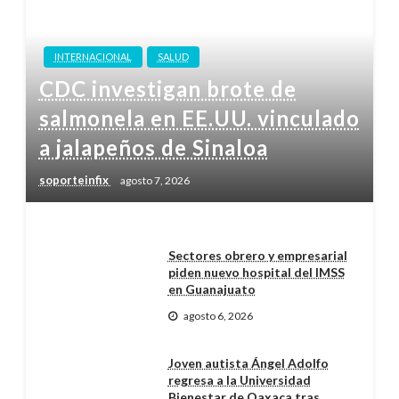
INTERNACIONAL
SALUD
CDC investigan brote de
salmonela en EE.UU. vinculado
a jalapeños de Sinaloa
soporteinfix
agosto 7, 2026
Sectores obrero y empresarial
piden nuevo hospital del IMSS
en Guanajuato
agosto 6, 2026
Joven autista Ángel Adolfo
regresa a la Universidad
Bienestar de Oaxaca tras