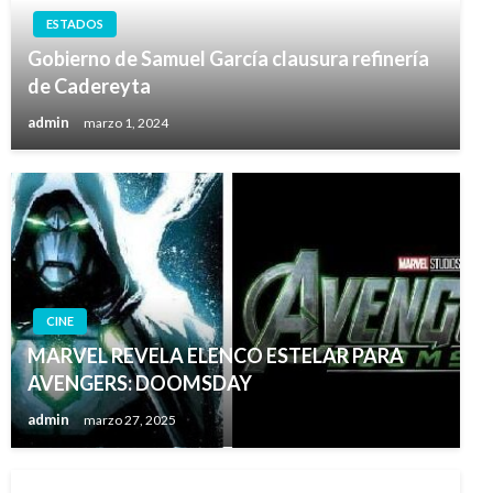
ESTADOS
Gobierno de Samuel García clausura refinería
de Cadereyta
admin
marzo 1, 2024
CINE
MARVEL REVELA ELENCO ESTELAR PARA
AVENGERS: DOOMSDAY
admin
marzo 27, 2025