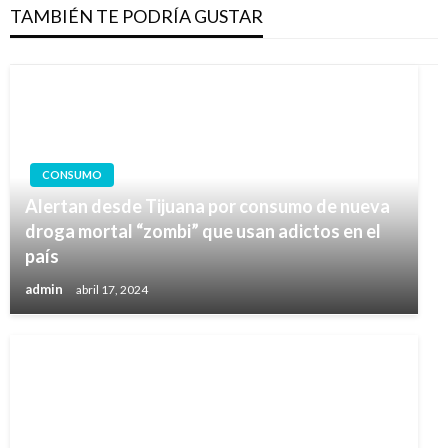
TAMBIÉN TE PODRÍA GUSTAR
CONSUMO
Alertan desde Tijuana por consumo de nueva
droga mortal “zombi” que usan adictos en el
país
admin
abril 17, 2024