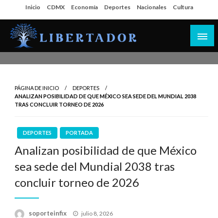
Salta
Inicio
CDMX
Economía
Deportes
Nacionales
Cultura
al
contenido
Libertador MX
PÁGINA DE INICIO
DEPORTES
ANALIZAN POSIBILIDAD DE QUE MÉXICO SEA SEDE DEL MUNDIAL 2038
TRAS CONCLUIR TORNEO DE 2026
DEPORTES
PORTADA
Analizan posibilidad de que México
sea sede del Mundial 2038 tras
concluir torneo de 2026
Publicado
soporteinfix
julio 8, 2026