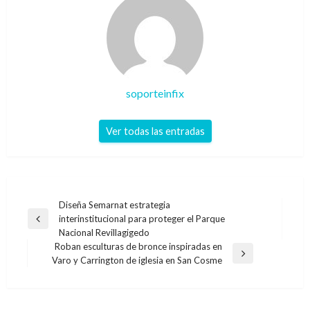
soporteinfix
Ver todas las entradas
Navegación
Diseña Semarnat estrategia
interinstitucional para proteger el Parque
de
Entrada
Nacional Revillagigedo
anterior
entradas
Roban esculturas de bronce inspiradas en
Entrada
Varo y Carrington de iglesia en San Cosme
siguiente