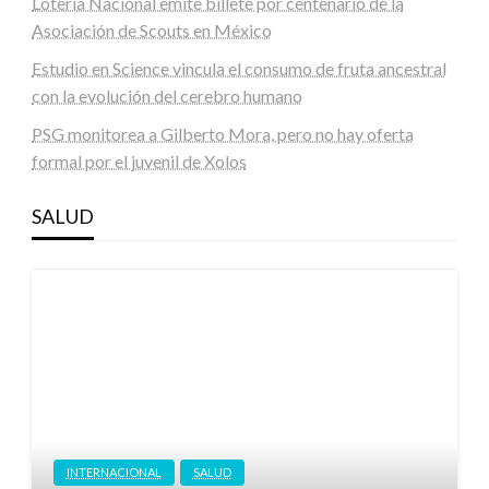
Lotería Nacional emite billete por centenario de la
Asociación de Scouts en México
Estudio en Science vincula el consumo de fruta ancestral
con la evolución del cerebro humano
PSG monitorea a Gilberto Mora, pero no hay oferta
formal por el juvenil de Xolos
SALUD
INTERNACIONAL
SALUD