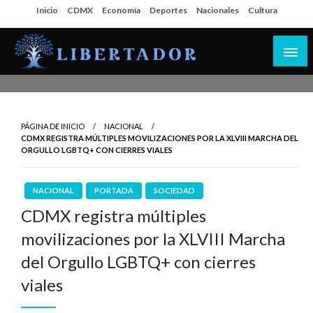
Salta
Inicio
CDMX
Economía
Deportes
Nacionales
Cultura
al
contenido
Libertador MX
PÁGINA DE INICIO
NACIONAL
CDMX REGISTRA MÚLTIPLES MOVILIZACIONES POR LA XLVIII MARCHA DEL
ORGULLO LGBTQ+ CON CIERRES VIALES
NACIONAL
PORTADA
SOCIEDAD
CDMX registra múltiples
movilizaciones por la XLVIII Marcha
del Orgullo LGBTQ+ con cierres
viales