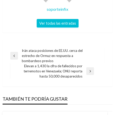
soporteinfix
Ver todas las entradas
Navegación
Irán ataca posiciones de EE.UU. cerca del
estrecho de Ormuz en respuesta a
de
Entrada
bombardeos previos
anterior
entradas
Elevan a 1,430 la cifra de fallecidos por
terremotos en Venezuela; ONU reporta
Entrada
hasta 50,000 desaparecidos
siguiente
TAMBIÉN TE PODRÍA GUSTAR