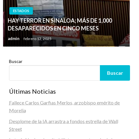
ESTADOS
HAY TERROR EN SINALOA; MÁS DE 1,000
DESAPARECIDOS EN CINCO MESES
admin
febrero 12, 2025
Buscar
Buscar
Últimas Noticias
Fallece Carlos Garfias Merlos, arzobispo emérito de
Morelia
Desplome de la IA arrastra a fondos estrella de Wall
Street