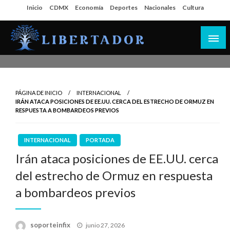
Salta
Inicio
CDMX
Economía
Deportes
Nacionales
Cultura
al
contenido
Libertador MX
PÁGINA DE INICIO
INTERNACIONAL
IRÁN ATACA POSICIONES DE EE.UU. CERCA DEL ESTRECHO DE ORMUZ EN
RESPUESTA A BOMBARDEOS PREVIOS
INTERNACIONAL
PORTADA
Irán ataca posiciones de EE.UU. cerca
del estrecho de Ormuz en respuesta
a bombardeos previos
Publicado
soporteinfix
junio 27, 2026