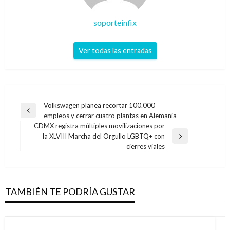
soporteinfix
Ver todas las entradas
Navegación
Volkswagen planea recortar 100.000
Entrada
empleos y cerrar cuatro plantas en Alemania
de
anterior
CDMX registra múltiples movilizaciones por
entradas
la XLVIII Marcha del Orgullo LGBTQ+ con
Entrada
cierres viales
siguiente
TAMBIÉN TE PODRÍA GUSTAR