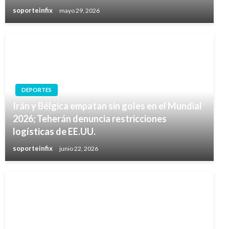
soporteinfix
mayo 29, 2026
DEPORTES
Irán y Bélgica empatan sin goles en el Mundial
2026; Teherán denuncia restricciones
logísticas de EE.UU.
soporteinfix
junio 22, 2026