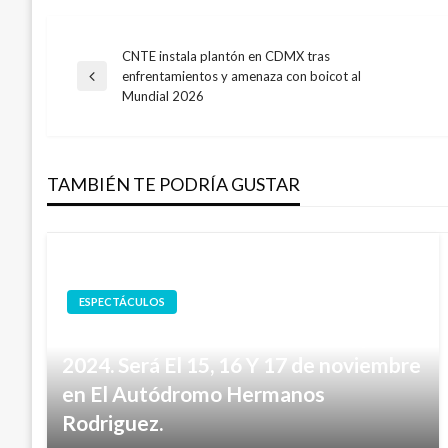
CNTE instala plantón en CDMX tras
Navegación
enfrentamientos y amenaza con boicot al
Entrada
Mundial 2026
anterior
de
entradas
TAMBIÉN TE PODRÍA GUSTAR
ESPECTÁCULOS
Se Filtró El Cartel De Corona Capital
2024. Será El 15, 16 Y 17 de noviembre
en El Autódromo Hermanos
Rodriguez.