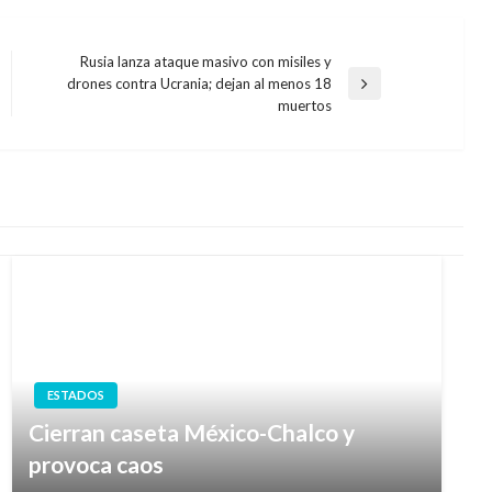
Rusia lanza ataque masivo con misiles y
drones contra Ucrania; dejan al menos 18
Entrada
muertos
siguiente
ESTADOS
Cierran caseta México-Chalco y
provoca caos