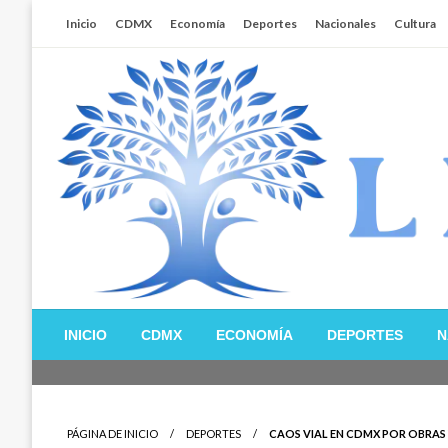
Salta
Inicio
CDMX
Economía
Deportes
Nacionales
Cultura
al
contenido
Libertador MX
INICIO
CDMX
ECONOMÍA
DEPORTES
N
PÁGINA DE INICIO
DEPORTES
CAOS VIAL EN CDMX POR OBRAS 