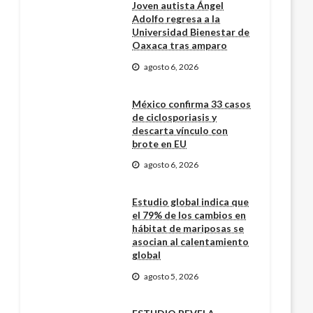
Joven autista Ángel
Adolfo regresa a la
Universidad Bienestar de
Oaxaca tras amparo
agosto 6, 2026
México confirma 33 casos
de ciclosporiasis y
descarta vínculo con
brote en EU
agosto 6, 2026
Estudio global indica que
el 79% de los cambios en
hábitat de mariposas se
asocian al calentamiento
global
agosto 5, 2026