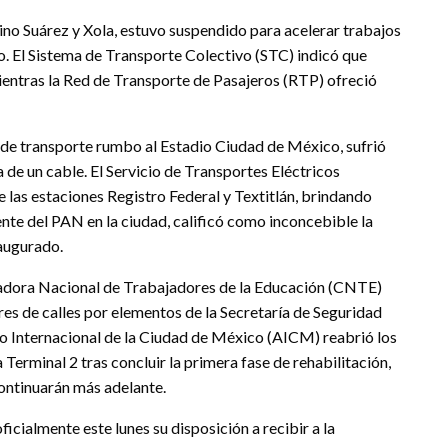
 Pino Suárez y Xola, estuvo suspendido para acelerar trabajos
o. El Sistema de Transporte Colectivo (STC) indicó que
mientras la Red de Transporte de Pasajeros (RTP) ofreció
o de transporte rumbo al Estadio Ciudad de México, sufrió
 de un cable. El Servicio de Transportes Eléctricos
 las estaciones Registro Federal y Textitlán, brindando
ente del PAN en la ciudad, calificó como inconcebible la
naugurado.
inadora Nacional de Trabajadores de la Educación (CNTE)
res de calles por elementos de la Secretaría de Seguridad
erto Internacional de la Ciudad de México (AICM) reabrió los
 Terminal 2 tras concluir la primera fase de rehabilitación,
ontinuarán más adelante.
icialmente este lunes su disposición a recibir a la