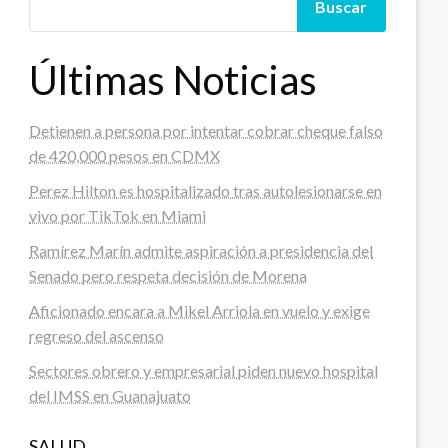
Buscar
Últimas Noticias
Detienen a persona por intentar cobrar cheque falso
de 420,000 pesos en CDMX
Perez Hilton es hospitalizado tras autolesionarse en
vivo por TikTok en Miami
Ramírez Marín admite aspiración a presidencia del
Senado pero respeta decisión de Morena
Aficionado encara a Mikel Arriola en vuelo y exige
regreso del ascenso
Sectores obrero y empresarial piden nuevo hospital
del IMSS en Guanajuato
SALUD