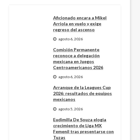
Aficionado encara a Mikel
Arriola en vuelo y exige
regreso del ascenso
agosto 6, 2026
Comisión Permanente
reconoce a delegación
mexicana en Juegos
Centroamericanos 2026
agosto 6, 2026
Arranque de la Leagues Cup
2026: resultados de equipos
mexicanos
agosto 5, 2026
Eudimilla De Souza elogia
crecimiento de Liga MX
Femenil tras presentarse con
Tuzas