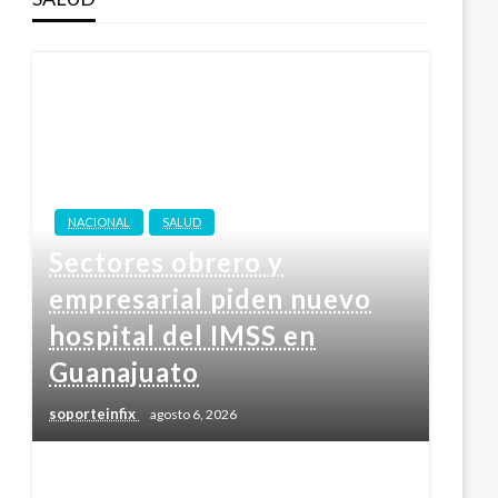
NACIONAL
SALUD
Sectores obrero y
empresarial piden nuevo
hospital del IMSS en
Guanajuato
soporteinfix
agosto 6, 2026