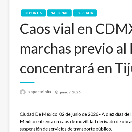
DEPORTES
NACIONAL
PORTADA
Caos vial en CDMX
marchas previo al 
concentrará en Ti
Publicado
soporteinfix
junio 2, 2026
en
Ciudad De México, 02 de junio de 2026.- A diez días de 
México enfrenta un caos de movilidad derivado de obras 
suspensión de servicios de transporte público.