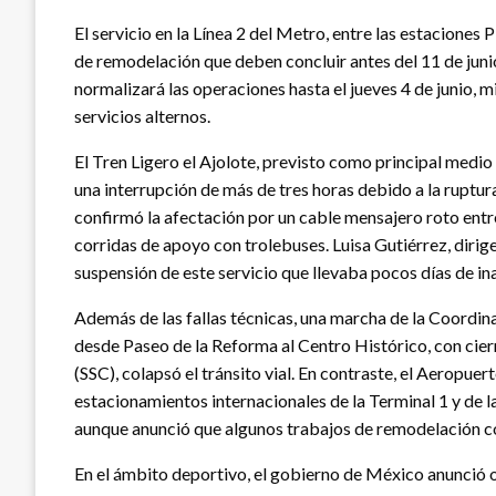
El servicio en la Línea 2 del Metro, entre las estaciones
de remodelación que deben concluir antes del 11 de juni
normalizará las operaciones hasta el jueves 4 de junio, 
servicios alternos.
El Tren Ligero el Ajolote, previsto como principal medi
una interrupción de más de tres horas debido a la ruptura
confirmó la afectación por un cable mensajero roto entre
corridas de apoyo con trolebuses. Luisa Gutiérrez, dirig
suspensión de este servicio que llevaba pocos días de i
Además de las fallas técnicas, una marcha de la Coord
desde Paseo de la Reforma al Centro Histórico, con cier
(SSC), colapsó el tránsito vial. En contraste, el Aeropu
estacionamientos internacionales de la Terminal 1 y de la
aunque anunció que algunos trabajos de remodelación c
En el ámbito deportivo, el gobierno de México anunció of