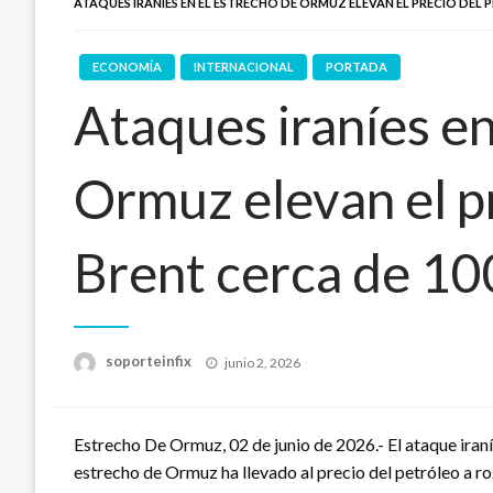
ATAQUES IRANÍES EN EL ESTRECHO DE ORMUZ ELEVAN EL PRECIO DEL
ECONOMÍA
INTERNACIONAL
PORTADA
Ataques iraníes en
Ormuz elevan el p
Brent cerca de 10
Publicado
soporteinfix
junio 2, 2026
en
Estrecho De Ormuz, 02 de junio de 2026.- El ataque iran
estrecho de Ormuz ha llevado al precio del petróleo a ro