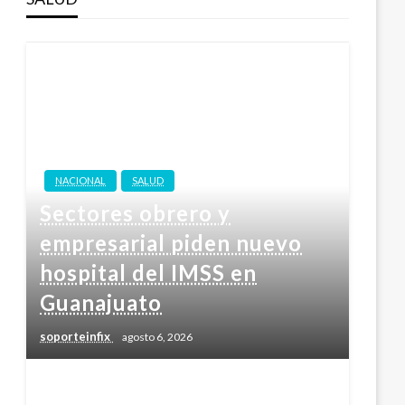
NACIONAL
SALUD
Sectores obrero y
empresarial piden nuevo
hospital del IMSS en
Guanajuato
soporteinfix
agosto 6, 2026