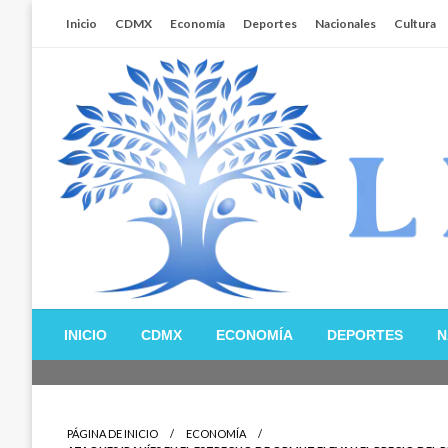
Salta
Inicio
CDMX
Economía
Deportes
Nacionales
Cultura
al
contenido
Libertador MX
INICIO
CDMX
ECONOMÍA
DEPORTES
N
PÁGINA DE INICIO
ECONOMÍA