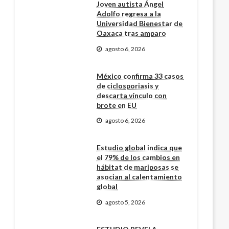
Joven autista Ángel
Adolfo regresa a la
Universidad Bienestar de
Oaxaca tras amparo
agosto 6, 2026
México confirma 33 casos
de ciclosporiasis y
descarta vínculo con
brote en EU
agosto 6, 2026
Estudio global indica que
el 79% de los cambios en
hábitat de mariposas se
asocian al calentamiento
global
agosto 5, 2026