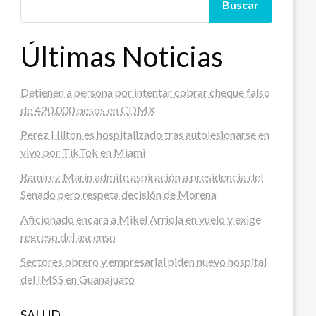
Buscar
Últimas Noticias
Detienen a persona por intentar cobrar cheque falso
de 420,000 pesos en CDMX
Perez Hilton es hospitalizado tras autolesionarse en
vivo por TikTok en Miami
Ramírez Marín admite aspiración a presidencia del
Senado pero respeta decisión de Morena
Aficionado encara a Mikel Arriola en vuelo y exige
regreso del ascenso
Sectores obrero y empresarial piden nuevo hospital
del IMSS en Guanajuato
SALUD