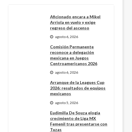
Aficionado encara a Mikel
Arriola en vuelo y exige
regreso del ascenso
agosto 6, 2026
Comisión Permanente
reconoce a delegación
mexicana en Juegos
Centroamericanos 2026
agosto 6, 2026
Arranque de la Leagues Cup
2026: resultados de equipos
mexicanos
agosto 5, 2026
Eudimilla De Souza elogia
crecimiento de Liga MX
Femenil tras presentarse con
Tuzas