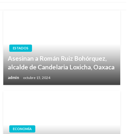
ESTADOS
Asesinan a Román Ruiz Bohórquez,
alcalde de Candelaria Loxicha, Oaxaca
admin
octubre 15, 2024
ECONOMÍA