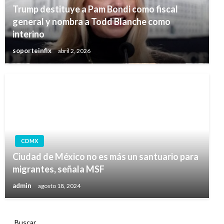
Trump destituye a Pam Bondi como fiscal
general y nombra a Todd Blanche como
interino
soporteinfix
abril 2, 2026
CDMX
Ciudad de México no es más un santuario para
migrantes, señala MSF
admin
agosto 18, 2024
Buscar