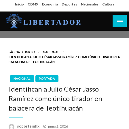
Salta
Inicio
CDMX
Economía
Deportes
Nacionales
Cultura
al
contenido
Libertador MX
PÁGINA DE INICIO
NACIONAL
IDENTIFICAN A JULIO CÉSAR JASSO RAMÍREZ COMO ÚNICO TIRADOR EN
BALACERA DE TEOTIHUACÁN
NACIONAL
PORTADA
Identifican a Julio César Jasso
Ramírez como único tirador en
balacera de Teotihuacán
Publicado
soporteinfix
junio 2, 2026