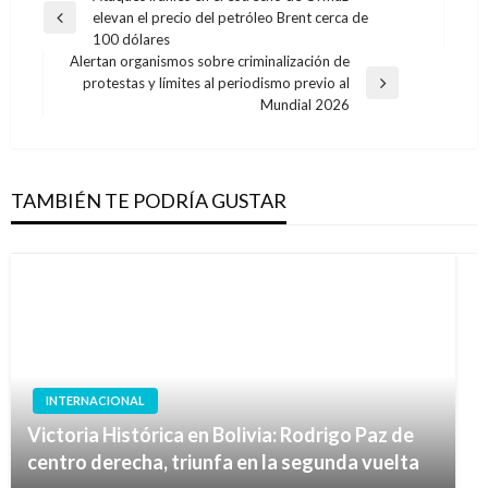
elevan el precio del petróleo Brent cerca de
de
Entrada
100 dólares
anterior
entradas
Alertan organismos sobre criminalización de
protestas y límites al periodismo previo al
Entrada
Mundial 2026
siguiente
TAMBIÉN TE PODRÍA GUSTAR
INTERNACIONAL
Victoria Histórica en Bolivia: Rodrigo Paz de
centro derecha, triunfa en la segunda vuelta