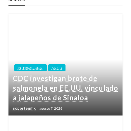
INTERNACIONAL
SALUD
CDC investigan brote de
salmonela en EE.UU. vinculado
a jalapeños de Sinaloa
soporteinfix
agosto 7, 2026