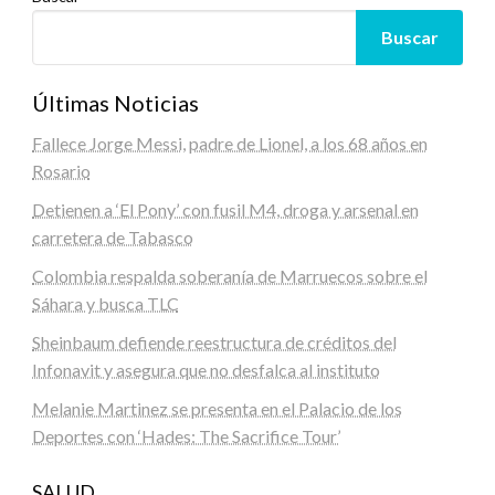
Buscar
Últimas Noticias
Fallece Jorge Messi, padre de Lionel, a los 68 años en
Rosario
Detienen a ‘El Pony’ con fusil M4, droga y arsenal en
carretera de Tabasco
Colombia respalda soberanía de Marruecos sobre el
Sáhara y busca TLC
Sheinbaum defiende reestructura de créditos del
Infonavit y asegura que no desfalca al instituto
Melanie Martinez se presenta en el Palacio de los
Deportes con ‘Hades: The Sacrifice Tour’
SALUD