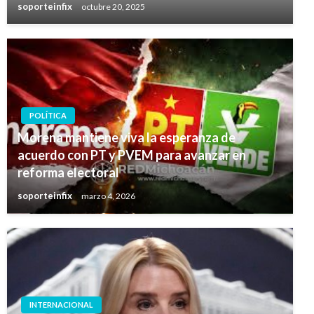
soporteinfix
octubre 20, 2025
POLÍTICA
Morena mantiene viva la esperanza de
acuerdo con PT y PVEM para avanzar en
reforma electoral
soporteinfix
marzo 4, 2026
INTERNACIONAL