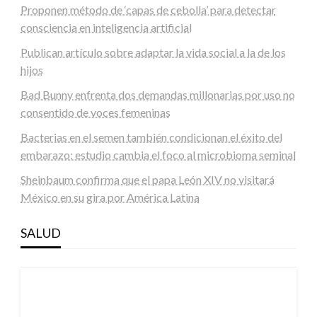
Proponen método de ‘capas de cebolla’ para detectar
consciencia en inteligencia artificial
Publican artículo sobre adaptar la vida social a la de los
hijos
Bad Bunny enfrenta dos demandas millonarias por uso no
consentido de voces femeninas
Bacterias en el semen también condicionan el éxito del
embarazo: estudio cambia el foco al microbioma seminal
Sheinbaum confirma que el papa León XIV no visitará
México en su gira por América Latina
SALUD