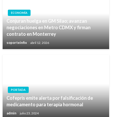
ECONOMÍA
Conjuran huelga en GM Silao; avanzan
negociaciones en Metro CDMX y firman
contrato en Monterrey
soporteinfix
abril 12, 2026
PORTADA
Cofepris emite alerta por falsificación de
medicamento para terapia hormonal
admin
julio 23, 2024