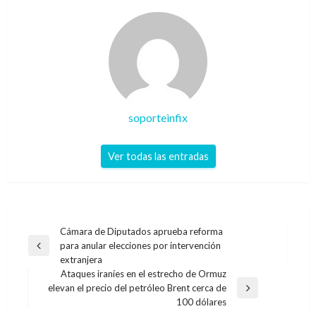
soporteinfix
Ver todas las entradas
Navegación
Cámara de Diputados aprueba reforma
para anular elecciones por intervención
de
Entrada
extranjera
anterior
entradas
Ataques iraníes en el estrecho de Ormuz
elevan el precio del petróleo Brent cerca de
Entrada
100 dólares
siguiente