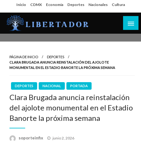
Salta
Inicio
CDMX
Economía
Deportes
Nacionales
Cultura
al
contenido
Libertador MX
PÁGINA DE INICIO
DEPORTES
CLARA BRUGADA ANUNCIA REINSTALACIÓN DEL AJOLOTE
MONUMENTAL EN EL ESTADIO BANORTE LA PRÓXIMA SEMANA
DEPORTES
NACIONAL
PORTADA
Clara Brugada anuncia reinstalación
del ajolote monumental en el Estadio
Banorte la próxima semana
Publicado
soporteinfix
junio 2, 2026