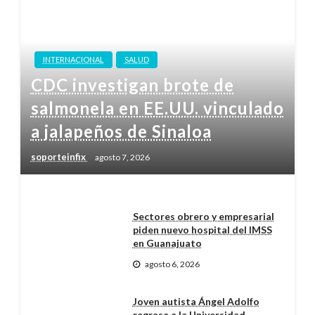
INTERNACIONAL
SALUD
CDC investigan brote de
salmonela en EE.UU. vinculado
a jalapeños de Sinaloa
soporteinfix
agosto 7, 2026
Sectores obrero y empresarial
piden nuevo hospital del IMSS
en Guanajuato
agosto 6, 2026
Joven autista Ángel Adolfo
regresa a la Universidad