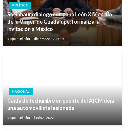
POLÍTICA
Sheinbaum dialoga con papa León XIV en día
de la Virgen de Guadalupe; formaliza la
invitación a México
soporteinfix
diciembre 12, 2025
NACIONAL
Caída de techumbre en puente del AICM deja
una automovilista lesionada
soporteinfix
junio 3, 2026