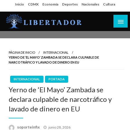
Salta
Inicio
CDMX
Economía
Deportes
Nacionales
Cultura
al
contenido
Libertador MX
PÁGINA DE INICIO
INTERNACIONAL
YERNO DE ‘EL MAYO’ ZAMBADA SE DECLARA CULPABLE DE
NARCOTRÁFICO Y LAVADO DE DINERO EN EU
INTERNACIONAL
PORTADA
Yerno de ‘El Mayo’ Zambada se
declara culpable de narcotráfico y
lavado de dinero en EU
Publicado
soporteinfix
junio 28, 2026