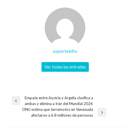
soporteinfix
Ver todas las entradas
Navegación
Empate entre Austria y Argelia clasifica a
Entrada
ambas y elimina a Irán del Mundial 2026
de
anterior
ONU estima que terremotos en Venezuela
entradas
Entrada
afectaron a 6.8 millones de personas
siguiente