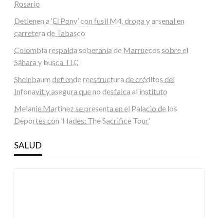
Rosario
Detienen a ‘El Pony’ con fusil M4, droga y arsenal en
carretera de Tabasco
Colombia respalda soberanía de Marruecos sobre el
Sáhara y busca TLC
Sheinbaum defiende reestructura de créditos del
Infonavit y asegura que no desfalca al instituto
Melanie Martinez se presenta en el Palacio de los
Deportes con ‘Hades: The Sacrifice Tour’
SALUD