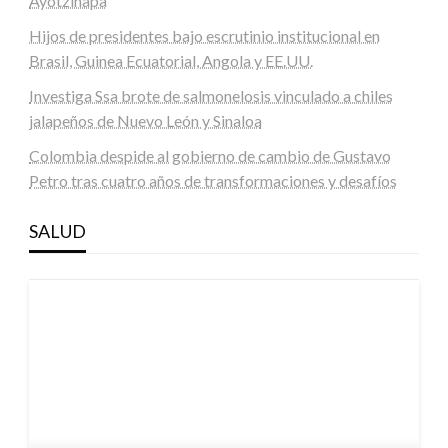
Ayotzinapa
Hijos de presidentes bajo escrutinio institucional en
Brasil, Guinea Ecuatorial, Angola y EE.UU.
Investiga Ssa brote de salmonelosis vinculado a chiles
jalapeños de Nuevo León y Sinaloa
Colombia despide al gobierno de cambio de Gustavo
Petro tras cuatro años de transformaciones y desafíos
SALUD