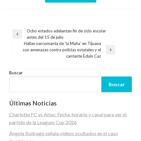
Navegación
Ocho estados adelantan fin de ciclo escolar
Entrada
antes del 15 de julio
de
anterior
Hallan narcomanta de ‘la Maña’ en Tijuana
entradas
con amenazas contra policías estatales y el
Entrada
cantante Eduin Caz
siguiente
Buscar
Buscar
Últimas Noticias
Charlotte FC vs Atlas: Fecha, horario y canal para ver el
partido de la Leagues Cup 2026
Ángela Buitrago señala videos ocultados en el caso