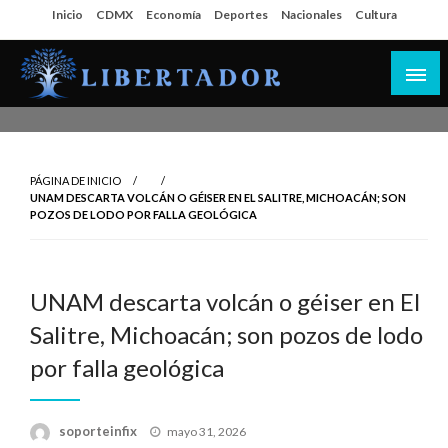
Salta
Inicio
CDMX
Economía
Deportes
Nacionales
Cultura
al
contenido
Libertador MX
PÁGINA DE INICIO
UNAM DESCARTA VOLCÁN O GÉISER EN EL SALITRE, MICHOACÁN; SON
POZOS DE LODO POR FALLA GEOLÓGICA
UNAM descarta volcán o géiser en El
Salitre, Michoacán; son pozos de lodo
por falla geológica
Publicado
soporteinfix
mayo 31, 2026