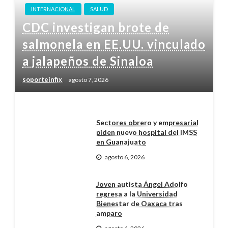
INTERNACIONAL
SALUD
CDC investigan brote de
salmonela en EE.UU. vinculado
a jalapeños de Sinaloa
soporteinfix
agosto 7, 2026
Sectores obrero y empresarial
piden nuevo hospital del IMSS
en Guanajuato
agosto 6, 2026
Joven autista Ángel Adolfo
regresa a la Universidad
Bienestar de Oaxaca tras
amparo