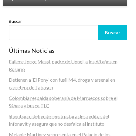
Buscar
Buscar
Últimas Noticias
Fallece Jorge Messi, padre de Lionel, a los 68 años en
Rosario
Detienen a ‘El Pony’ con fusil M4, droga y arsenal en
carretera de Tabasco
Colombia respalda soberanía de Marruecos sobre el
Sáhara y busca TLC
Sheinbaum defiende reestructura de créditos del
Infonavit y asegura que no desfalca al instituto
Melanie Martinez se presenta en el Palacio de los