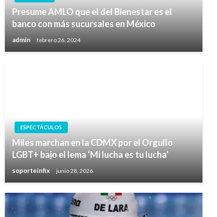
Presume AMLO que el del Bienestar es el
banco con más sucursales en México
admin
febrero 26, 2024
ESPECTÁCULOS
Miles marchan en la CDMX por el Orgullo
LGBT+ bajo el lema ‘Mi lucha es tu lucha’
soporteinfix
junio 28, 2026