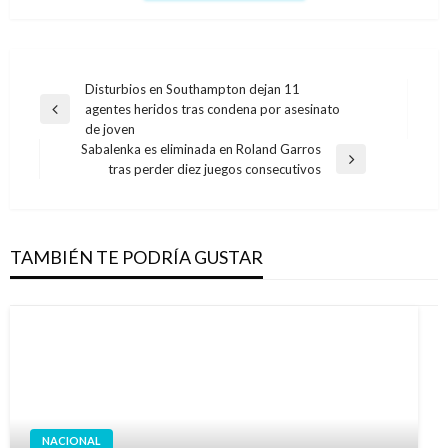
Navegación
Disturbios en Southampton dejan 11
agentes heridos tras condena por asesinato
de
Entrada
de joven
anterior
entradas
Sabalenka es eliminada en Roland Garros
Entrada
tras perder diez juegos consecutivos
siguiente
TAMBIÉN TE PODRÍA GUSTAR
NACIONAL