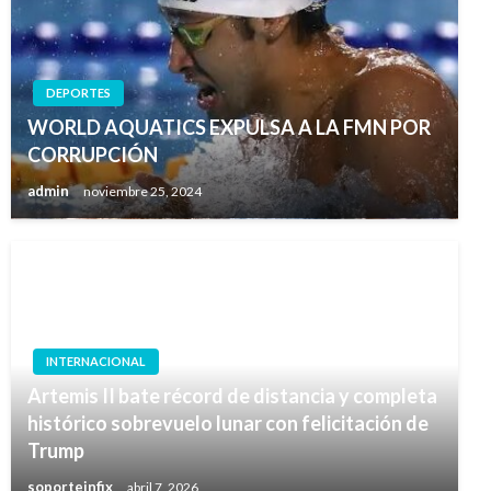
DEPORTES
WORLD AQUATICS EXPULSA A LA FMN POR
CORRUPCIÓN
admin
noviembre 25, 2024
INTERNACIONAL
Artemis II bate récord de distancia y completa
histórico sobrevuelo lunar con felicitación de
Trump
soporteinfix
abril 7, 2026