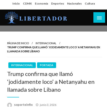
Salta
Inicio
CDMX
Economía
Deportes
Nacionales
Cultura
al
contenido
Libertador MX
PÁGINA DE INICIO
INTERNACIONAL
TRUMP CONFIRMA QUE LLAMÓ ‘JODIDAMENTE LOCO’ A NETANYAHU EN
LLAMADA SOBRE LÍBANO
INTERNACIONAL
PORTADA
Trump confirma que llamó
‘jodidamente loco’ a Netanyahu en
llamada sobre Líbano
Publicado
soporteinfix
junio 3, 2026