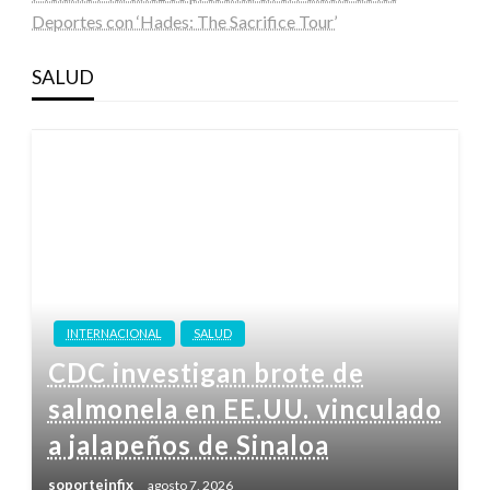
Deportes con ‘Hades: The Sacrifice Tour’
SALUD
INTERNACIONAL
SALUD
CDC investigan brote de
salmonela en EE.UU. vinculado
a jalapeños de Sinaloa
soporteinfix
agosto 7, 2026