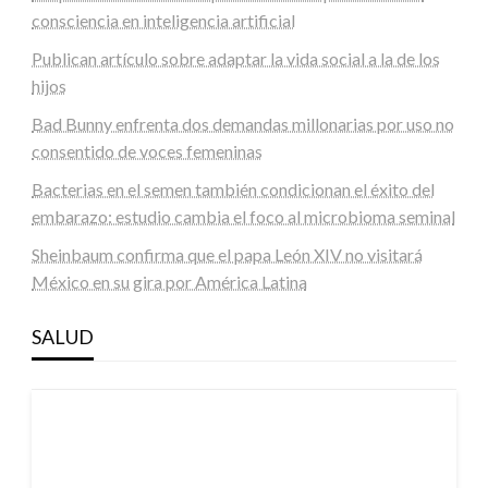
consciencia en inteligencia artificial
Publican artículo sobre adaptar la vida social a la de los
hijos
Bad Bunny enfrenta dos demandas millonarias por uso no
consentido de voces femeninas
Bacterias en el semen también condicionan el éxito del
embarazo: estudio cambia el foco al microbioma seminal
Sheinbaum confirma que el papa León XIV no visitará
México en su gira por América Latina
SALUD