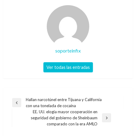
soporteinfix
Ver todas las entradas
Navegación
Hallan narcotúnel entre Tijuana y California
Entrada
con una tonelada de cocaína
de
anterior
EE. UU. elogia mayor cooperación en
entradas
seguridad del gobierno de Sheinbaum
Entrada
comparado con la era AMLO
siguiente