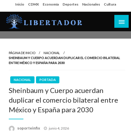
Salta
Inicio
CDMX
Economía
Deportes
Nacionales
Cultura
al
contenido
Libertador MX
PÁGINA DE INICIO
NACIONAL
SHEINBAUM Y CUERPO ACUERDAN DUPLICAR EL COMERCIO BILATERAL
ENTRE MÉXICO Y ESPAÑA PARA 2030
NACIONAL
PORTADA
Sheinbaum y Cuerpo acuerdan
duplicar el comercio bilateral entre
México y España para 2030
Publicado
soporteinfix
junio 4, 2026