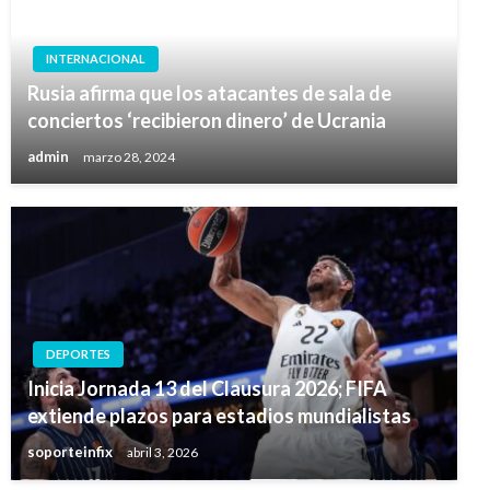
INTERNACIONAL
Rusia afirma que los atacantes de sala de
conciertos ‘recibieron dinero’ de Ucrania
admin
marzo 28, 2024
DEPORTES
Inicia Jornada 13 del Clausura 2026; FIFA
extiende plazos para estadios mundialistas
soporteinfix
abril 3, 2026