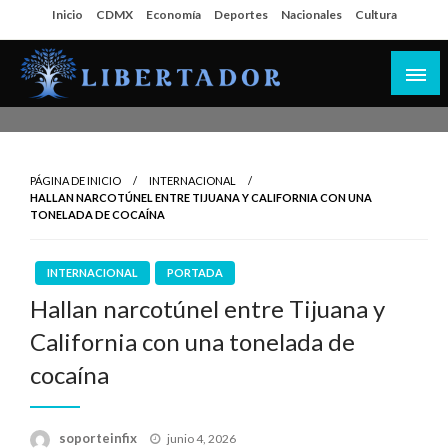
Salta
Inicio
CDMX
Economía
Deportes
Nacionales
Cultura
al
contenido
Libertador MX
PÁGINA DE INICIO
INTERNACIONAL
HALLAN NARCOTÚNEL ENTRE TIJUANA Y CALIFORNIA CON UNA
TONELADA DE COCAÍNA
INTERNACIONAL
PORTADA
Hallan narcotúnel entre Tijuana y
California con una tonelada de
cocaína
Publicado
soporteinfix
junio 4, 2026