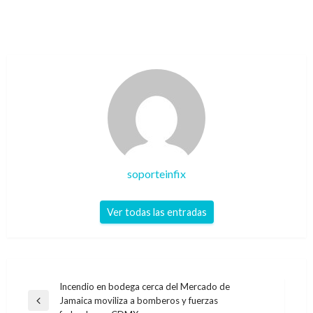
soporteinfix
Ver todas las entradas
Navegación
Incendio en bodega cerca del Mercado de
Jamaica moviliza a bomberos y fuerzas
de
Entrada