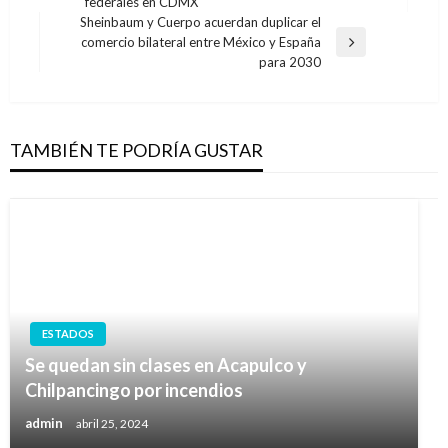
federales en CDMX
anterior
entradas
Sheinbaum y Cuerpo acuerdan duplicar el
comercio bilateral entre México y España
Entrada
para 2030
siguiente
TAMBIÉN TE PODRÍA GUSTAR
ESTADOS
Se quedan sin clases en Acapulco y
Chilpancingo por incendios
admin
abril 25, 2024