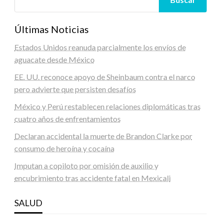
Últimas Noticias
Estados Unidos reanuda parcialmente los envíos de
aguacate desde México
EE. UU. reconoce apoyo de Sheinbaum contra el narco
pero advierte que persisten desafíos
México y Perú restablecen relaciones diplomáticas tras
cuatro años de enfrentamientos
Declaran accidental la muerte de Brandon Clarke por
consumo de heroína y cocaína
Imputan a copiloto por omisión de auxilio y
encubrimiento tras accidente fatal en Mexicali
SALUD