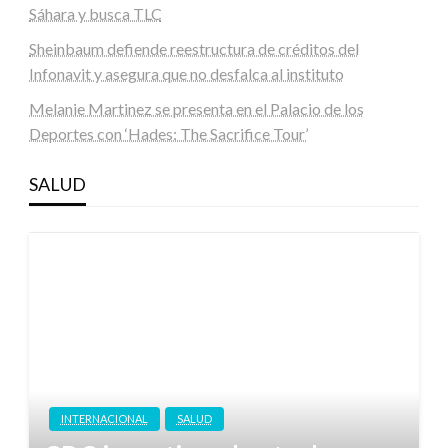
Sáhara y busca TLC
Sheinbaum defiende reestructura de créditos del
Infonavit y asegura que no desfalca al instituto
Melanie Martinez se presenta en el Palacio de los
Deportes con ‘Hades: The Sacrifice Tour’
SALUD
INTERNACIONAL
SALUD