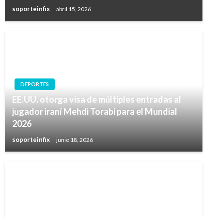
soporteinfix
abril 15, 2026
DEPORTES
EE.UU. otorga visa de múltiples entradas al
jugador iraní Mehdi Torabi para el Mundial
2026
soporteinfix
junio 18, 2026