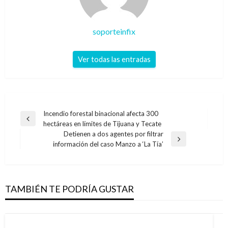
soporteinfix
Ver todas las entradas
Navegación
Incendio forestal binacional afecta 300
Entrada
hectáreas en límites de Tijuana y Tecate
de
anterior
Detienen a dos agentes por filtrar
entradas
Entrada
información del caso Manzo a ‘La Tía’
siguiente
TAMBIÉN TE PODRÍA GUSTAR