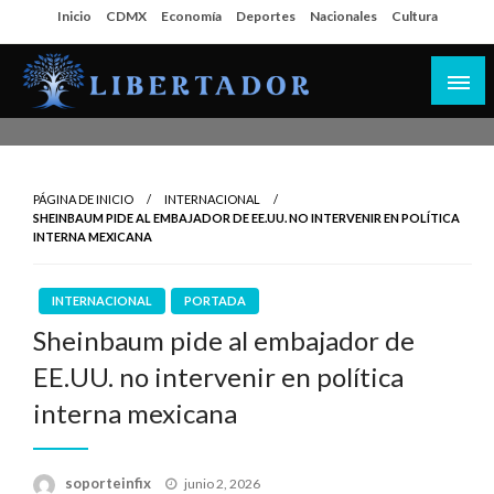
Salta
Inicio
CDMX
Economía
Deportes
Nacionales
Cultura
al
contenido
Libertador MX
PÁGINA DE INICIO
INTERNACIONAL
SHEINBAUM PIDE AL EMBAJADOR DE EE.UU. NO INTERVENIR EN POLÍTICA
INTERNA MEXICANA
INTERNACIONAL
PORTADA
Sheinbaum pide al embajador de
EE.UU. no intervenir en política
interna mexicana
Publicado
soporteinfix
junio 2, 2026