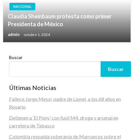
NACIONAL
Claudia Sheinbaum protesta como primer
Presidenta de México
admin
octubre 1, 2024
Buscar
Buscar
Últimas Noticias
Fallece Jorge Messi, padre de Lionel, a los 68 años en
Rosario
Detienen a ‘El Pony’ con fusil M4, droga y arsenal en
carretera de Tabasco
Colombia respalda soberanía de Marruecos sobre el