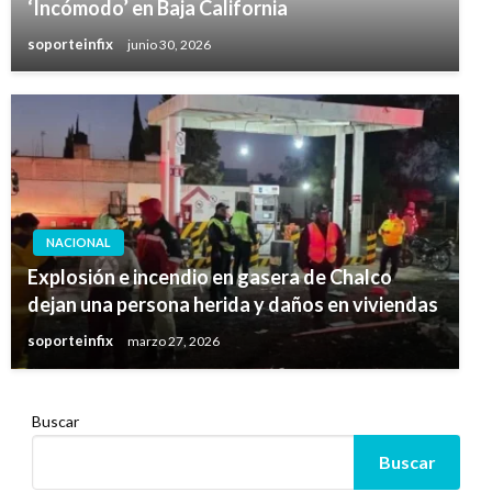
‘Incómodo’ en Baja California
soporteinfix
junio 30, 2026
NACIONAL
Explosión e incendio en gasera de Chalco
dejan una persona herida y daños en viviendas
soporteinfix
marzo 27, 2026
Buscar
Buscar