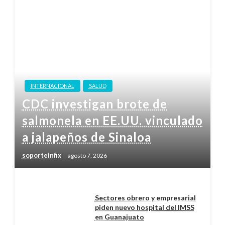
INTERNACIONAL
SALUD
CDC investigan brote de
salmonela en EE.UU. vinculado
a jalapeños de Sinaloa
soporteinfix
agosto 7, 2026
Sectores obrero y empresarial
piden nuevo hospital del IMSS
en Guanajuato