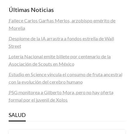
Últimas Noticias
Fallece Carlos Garfias Merlos, arzobispo emérito de
Morelia
Desplome de la IA arrastra a fondos estrella de Wall
Street
Lotería Nacional emite billete por centenario de la
Asociación de Scouts en México
Estudio en Science vincula el consumo de fruta ancestral
con la evolución del cerebro humano
PSG monitorea a Gilberto Mora, pero no hay oferta
formal por el juvenil de Xolos
SALUD