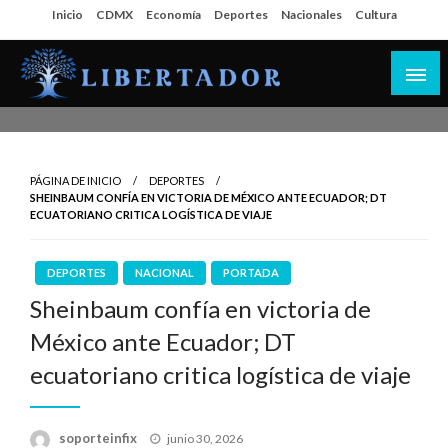
Salta
Inicio
CDMX
Economía
Deportes
Nacionales
Cultura
al
contenido
Libertador MX
PÁGINA DE INICIO
DEPORTES
SHEINBAUM CONFÍA EN VICTORIA DE MÉXICO ANTE ECUADOR; DT
ECUATORIANO CRITICA LOGÍSTICA DE VIAJE
DEPORTES
NACIONAL
PORTADA
Sheinbaum confía en victoria de
México ante Ecuador; DT
ecuatoriano critica logística de viaje
Publicado
soporteinfix
junio 30, 2026