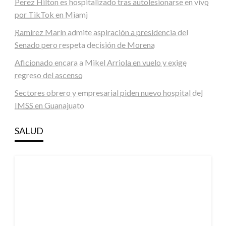
Perez Hilton es hospitalizado tras autolesionarse en vivo
por TikTok en Miami
Ramírez Marín admite aspiración a presidencia del
Senado pero respeta decisión de Morena
Aficionado encara a Mikel Arriola en vuelo y exige
regreso del ascenso
Sectores obrero y empresarial piden nuevo hospital del
IMSS en Guanajuato
SALUD