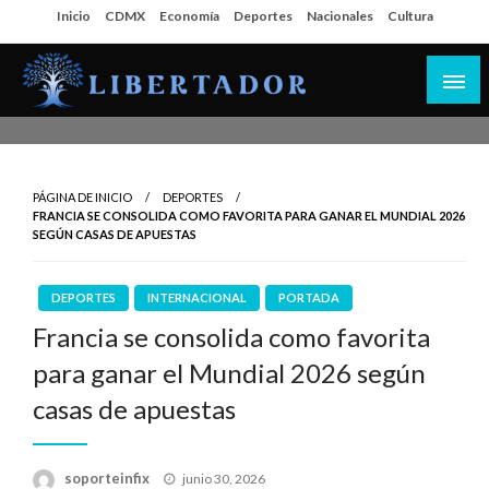
Salta
Inicio
CDMX
Economía
Deportes
Nacionales
Cultura
al
contenido
Libertador MX
PÁGINA DE INICIO
DEPORTES
FRANCIA SE CONSOLIDA COMO FAVORITA PARA GANAR EL MUNDIAL 2026
SEGÚN CASAS DE APUESTAS
DEPORTES
INTERNACIONAL
PORTADA
Francia se consolida como favorita
para ganar el Mundial 2026 según
casas de apuestas
Publicado
soporteinfix
junio 30, 2026