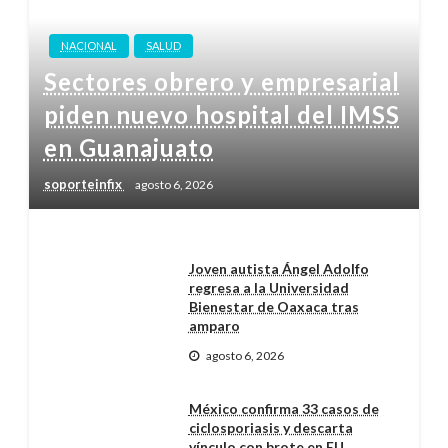
NACIONAL
SALUD
Sectores obrero y empresarial
piden nuevo hospital del IMSS
en Guanajuato
soporteinfix
agosto 6, 2026
Joven autista Ángel Adolfo
regresa a la Universidad
Bienestar de Oaxaca tras
amparo
agosto 6, 2026
México confirma 33 casos de
ciclosporiasis y descarta
vínculo con brote en EU