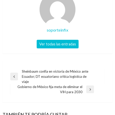
soporteinfix
Ver todas las entradas
Navegación
Sheinbaum confía en victoria de México ante
Ecuador; DT ecuatoriano critica logística de
de
Entrada
viaje
anterior
entradas
Gobierno de México fija meta de eliminar el
Entrada
VIH para 2030
siguiente
TAMBIÉN TE PODRÍA GUSTAR