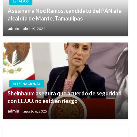
ESTADOS
Asesinan a Noé Ramos, candidato del PAN a la
alcaldía de Mante, Tamaulipas
admin
abril 19, 2024
INTERNACIONAL
Sheinbaum asegura que acuerdo de seguridad
con EE.UU. no está en riesgo
admin
agosto 6, 2025