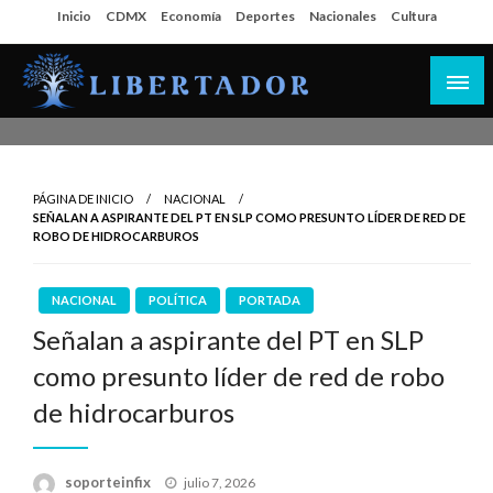
Salta
Inicio
CDMX
Economía
Deportes
Nacionales
Cultura
al
contenido
Libertador MX
PÁGINA DE INICIO
NACIONAL
SEÑALAN A ASPIRANTE DEL PT EN SLP COMO PRESUNTO LÍDER DE RED DE
ROBO DE HIDROCARBUROS
NACIONAL
POLÍTICA
PORTADA
Señalan a aspirante del PT en SLP
como presunto líder de red de robo
de hidrocarburos
Publicado
soporteinfix
julio 7, 2026