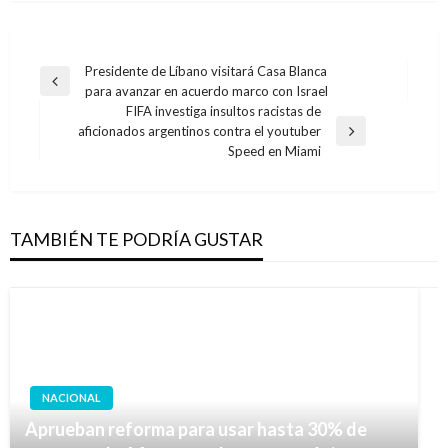
Navegación
Presidente de Líbano visitará Casa Blanca
Entrada
para avanzar en acuerdo marco con Israel
de
anterior
FIFA investiga insultos racistas de
entradas
aficionados argentinos contra el youtuber
Entrada
Speed en Miami
siguiente
TAMBIÉN TE PODRÍA GUSTAR
NACIONAL
Aprueban reforma para usar hasta 30% de