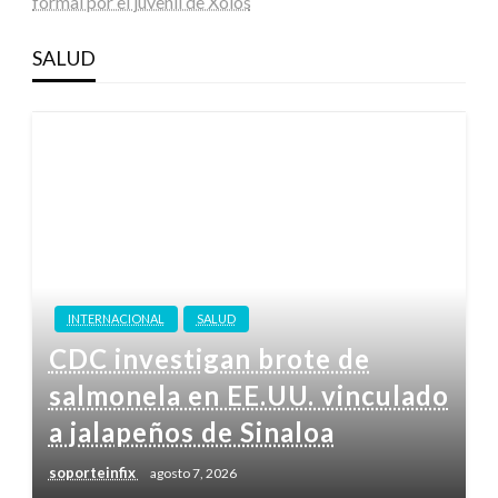
formal por el juvenil de Xolos
SALUD
INTERNACIONAL
SALUD
CDC investigan brote de
salmonela en EE.UU. vinculado
a jalapeños de Sinaloa
soporteinfix
agosto 7, 2026