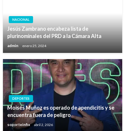
NACIONAL
Jesús Zambrano encabeza lista de
plurinominales del PRD a la Cámara Alta
admin
enero 25, 2024
DEPORTES
Moisés Muñoz es operado de apendicitis y se
encuentra fuera de peligro
soporteinfix
abril 2, 2026