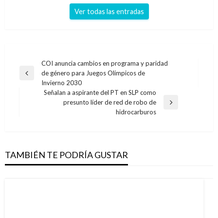
Ver todas las entradas
Navegación
COI anuncia cambios en programa y paridad
de género para Juegos Olímpicos de
de
Entrada
Invierno 2030
anterior
entradas
Señalan a aspirante del PT en SLP como
presunto líder de red de robo de
Entrada
hidrocarburos
siguiente
TAMBIÉN TE PODRÍA GUSTAR