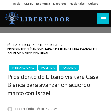
Salta
Inicio
CDMX
Economía
Deportes
Nacionales
Cultura
al
contenido
Libertador MX
PÁGINA DE INICIO
INTERNACIONAL
PRESIDENTE DE LÍBANO VISITARÁ CASA BLANCA PARA AVANZAR EN
ACUERDO MARCO CON ISRAEL
INTERNACIONAL
POLÍTICA
PORTADA
Presidente de Líbano visitará Casa
Blanca para avanzar en acuerdo
marco con Israel
Publicado
soporteinfix
julio 7, 2026