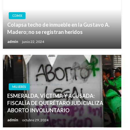
CDMX
Colapsa techo de inmueble en la Gustavo A.
Madero; no se registran heridos
admin
junio 22, 2024
MUJERES
ESMERALDA, VÍCTIMA Y ACUSADA:
FISCALÍA DE QUERÉTARO JUDICIALIZA
ABORTO INVOLUNTARIO
admin
octubre 29, 2024