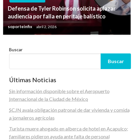
Defensa de Tyler Robinson solicita aplazar
audiencia por falla en peritaje balístico
soporteinfix
abril 2, 2026
Buscar
Buscar
Últimas Noticias
Sin información disponible sobre el Aeropuerto
Internacional de la Ciudad de México
SCJN avala obligación patronal de dar vivienda y comida
a jornaleros agrícolas
Turista muere ahogado en alberca de hotel en Acapulco;
familiares pidieron ayuda ante falta de personal