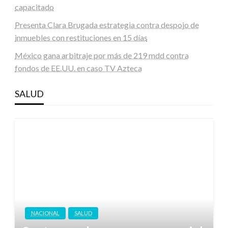
capacitado
Presenta Clara Brugada estrategia contra despojo de
inmuebles con restituciones en 15 días
México gana arbitraje por más de 219 mdd contra
fondos de EE.UU. en caso TV Azteca
SALUD
NACIONAL
SALUD