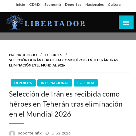
Salta
Inicio
CDMX
Economía
Deportes
Nacionales
Cultura
al
contenido
Libertador MX
PÁGINA DE INICIO
DEPORTES
SELECCIÓN DE IRÁN ES RECIBIDA COMO HÉROES EN TEHERÁN TRAS
ELIMINACIÓN EN EL MUNDIAL 2026
DEPORTES
INTERNACIONAL
PORTADA
Selección de Irán es recibida como
héroes en Teherán tras eliminación
en el Mundial 2026
Publicado
soporteinfix
julio 2, 2026