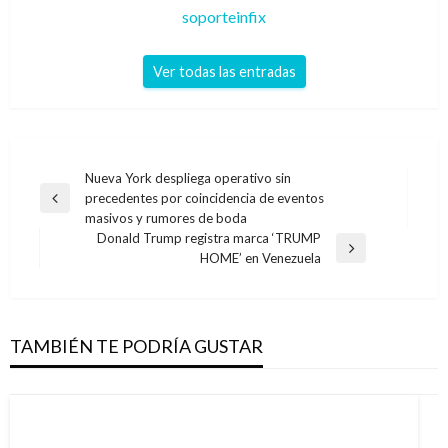
soporteinfix
Ver todas las entradas
Navegación
Nueva York despliega operativo sin
precedentes por coincidencia de eventos
de
Entrada
masivos y rumores de boda
anterior
entradas
Donald Trump registra marca ‘TRUMP
Entrada
HOME’ en Venezuela
siguiente
TAMBIÉN TE PODRÍA GUSTAR