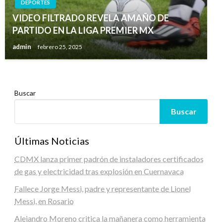
DEPORTES
CDMX
VIDEO FILTRADO REVELA AMAÑO DE
Suspenderán venta de bebidas alcohólicas por
PARTIDO EN LA LIGA PREMIER MX
elecciones
admin
febrero 25, 2025
admin
mayo 29, 2024
Buscar
Buscar
Últimas Noticias
CDMX lanza primer padrón de instaladores certificados
de gas y electricidad tras explosión en Cuernavaca
Fallece Jorge Messi, padre y representante de Lionel
Messi, en Rosario
Alejandro Moreno critica la mañanera como herramienta