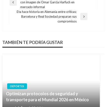
con imagen de Omar García Harfuch en
de
Entrada
mercado informal
anterior
entradas
Eta hace historia en Alemania entre críticas;
Barcelona y Real Sociedad preparan sus
Entrada
compromisos
siguiente
TAMBIÉN TE PODRÍA GUSTAR
DEPORTES
Optimizan protocolos de seguridad y
transporte para el Mundial 2026 en México