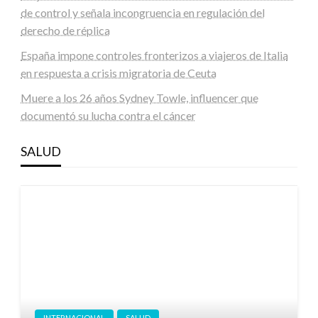
de control y señala incongruencia en regulación del
derecho de réplica
España impone controles fronterizos a viajeros de Italia
en respuesta a crisis migratoria de Ceuta
Muere a los 26 años Sydney Towle, influencer que
documentó su lucha contra el cáncer
SALUD
INTERNACIONAL
SALUD