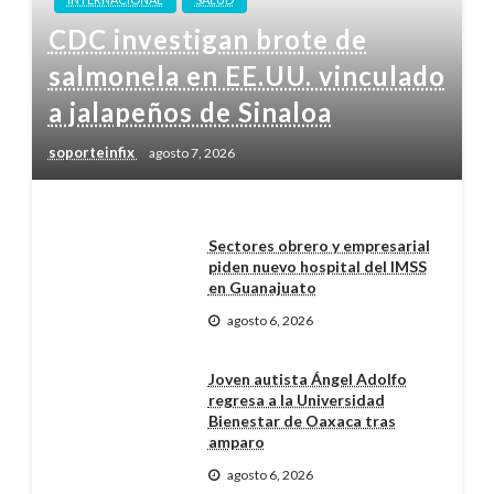
CDC investigan brote de
salmonela en EE.UU. vinculado
a jalapeños de Sinaloa
soporteinfix
agosto 7, 2026
Sectores obrero y empresarial
piden nuevo hospital del IMSS
en Guanajuato
agosto 6, 2026
Joven autista Ángel Adolfo
regresa a la Universidad
Bienestar de Oaxaca tras
amparo
agosto 6, 2026