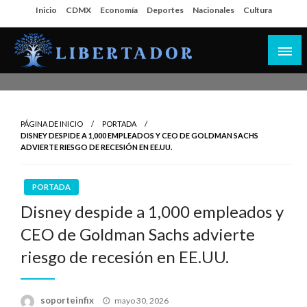
Salta
Inicio
CDMX
Economía
Deportes
Nacionales
Cultura
al
contenido
Libertador MX
PÁGINA DE INICIO
PORTADA
DISNEY DESPIDE A 1,000 EMPLEADOS Y CEO DE GOLDMAN SACHS
ADVIERTE RIESGO DE RECESIÓN EN EE.UU.
PORTADA
Disney despide a 1,000 empleados y
CEO de Goldman Sachs advierte
riesgo de recesión en EE.UU.
Publicado
soporteinfix
mayo 30, 2026