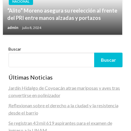
NACIONAL
“Alito” Moreno asegura su reelección al frente
del PRI entre manos alzadas y portazos
admin
julio 8, 2024
Buscar
Buscar
Últimas Noticias
Jardín Hidalgo de Coyoacán atrae mariposas y aves tras
convertirse en polinizador
Reflexionan sobre el derecho a la ciudad y la resistencia
desde el barrio
Se registran 43 mil 619 aspirantes para el examen de
ingreso a la UNAM