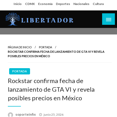
Salta
Inicio
CDMX
Economía
Deportes
Nacionales
Cultura
al
contenido
Libertador MX
PÁGINA DE INICIO
PORTADA
ROCKSTAR CONFIRMA FECHA DE LANZAMIENTO DE GTA VI Y REVELA
POSIBLES PRECIOS EN MÉXICO
PORTADA
Rockstar confirma fecha de
lanzamiento de GTA VI y revela
posibles precios en México
Publicado
soporteinfix
junio 25, 2026