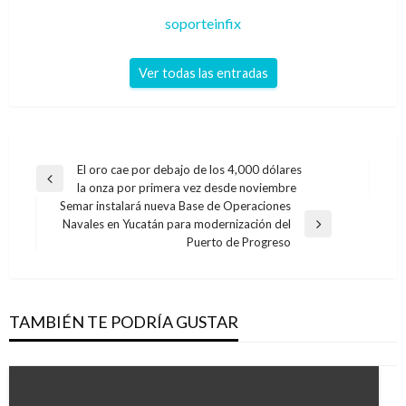
soporteinfix
Ver todas las entradas
Navegación
El oro cae por debajo de los 4,000 dólares
Entrada
la onza por primera vez desde noviembre
de
anterior
Semar instalará nueva Base de Operaciones
entradas
Navales en Yucatán para modernización del
Entrada
Puerto de Progreso
siguiente
TAMBIÉN TE PODRÍA GUSTAR