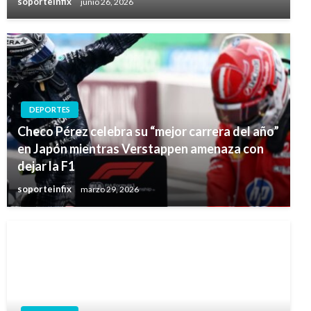
soporteinfix
junio 26, 2026
DEPORTES
Checo Pérez celebra su “mejor carrera del año”
en Japón mientras Verstappen amenaza con
dejar la F1
soporteinfix
marzo 29, 2026