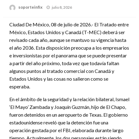
Publicado
soporteinfix
julio 8, 2026
en
Ciudad De México, 08 de julio de 2026.- El Tratado entre
México, Estados Unidos y Canadá (T-MEC) deberá ser
revisado cada año, aunque se mantuvo su vigencia hasta
el año 2036. Esta disposición preocupa a los empresarios
e inversionistas por el panorama que se puede presentar
a partir del año próximo, toda vez que todavía faltan
algunos puntos al tratado comercial con Canadá y
Estados Unidos y las cosas no salieron como se
esperaba.
En el ámbito de la seguridad y la relación bilateral, Ismael
‘El Mayo’ Zambada y Joaquín Guzmán, hijo de El Chapo,
fueron detenidos en un aeropuerto de Texas. El gobierno
estadounidense reveló que la detención fue una
operación gestada por el FBI, elaborada durante largo
tiempo. Actualmente, los dos personajes están siendo