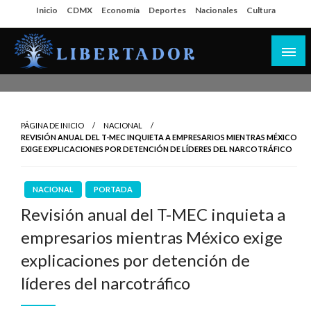
Salta
Inicio
CDMX
Economía
Deportes
Nacionales
Cultura
al
contenido
Libertador MX
PÁGINA DE INICIO
NACIONAL
REVISIÓN ANUAL DEL T-MEC INQUIETA A EMPRESARIOS MIENTRAS MÉXICO
EXIGE EXPLICACIONES POR DETENCIÓN DE LÍDERES DEL NARCOTRÁFICO
NACIONAL
PORTADA
Revisión anual del T-MEC inquieta a
empresarios mientras México exige
explicaciones por detención de
líderes del narcotráfico