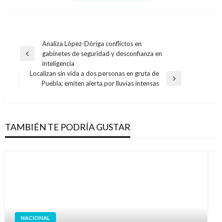
Navegación
Analiza López-Dóriga conflictos en
gabinetes de seguridad y desconfianza en
de
Entrada
inteligencia
anterior
entradas
Localizan sin vida a dos personas en gruta de
Entrada
Puebla; emiten alerta por lluvias intensas
siguiente
TAMBIÉN TE PODRÍA GUSTAR
NACIONAL