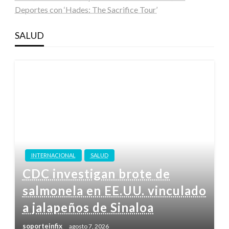
Deportes con ‘Hades: The Sacrifice Tour’
SALUD
INTERNACIONAL
SALUD
CDC investigan brote de
salmonela en EE.UU. vinculado
a jalapeños de Sinaloa
soporteinfix
agosto 7, 2026