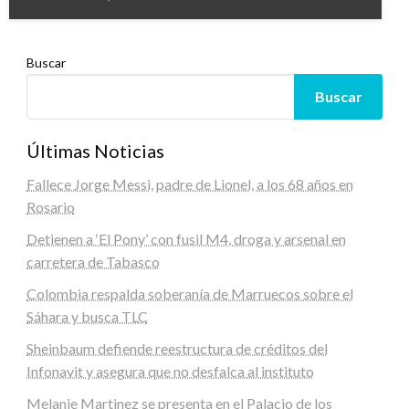
Buscar
Buscar
Últimas Noticias
Fallece Jorge Messi, padre de Lionel, a los 68 años en
Rosario
Detienen a ‘El Pony’ con fusil M4, droga y arsenal en
carretera de Tabasco
Colombia respalda soberanía de Marruecos sobre el
Sáhara y busca TLC
Sheinbaum defiende reestructura de créditos del
Infonavit y asegura que no desfalca al instituto
Melanie Martinez se presenta en el Palacio de los