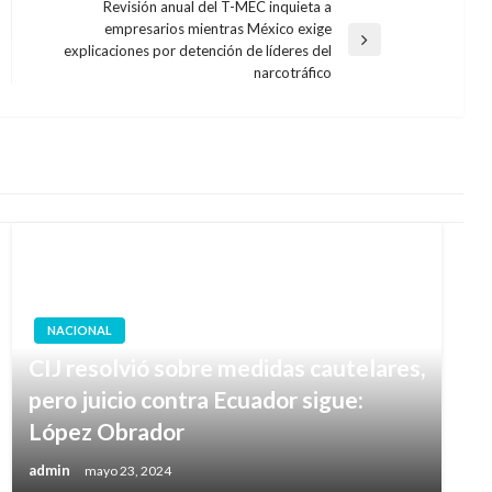
Revisión anual del T-MEC inquieta a
empresarios mientras México exige
Entrada
explicaciones por detención de líderes del
siguiente
narcotráfico
NACIONAL
CIJ resolvió sobre medidas cautelares,
pero juicio contra Ecuador sigue:
López Obrador
admin
mayo 23, 2024