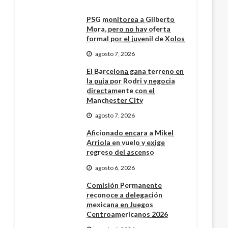
PSG monitorea a Gilberto
Mora, pero no hay oferta
formal por el juvenil de Xolos
agosto 7, 2026
El Barcelona gana terreno en
la puja por Rodri y negocia
directamente con el
Manchester City
agosto 7, 2026
Aficionado encara a Mikel
Arriola en vuelo y exige
regreso del ascenso
agosto 6, 2026
Comisión Permanente
reconoce a delegación
mexicana en Juegos
Centroamericanos 2026