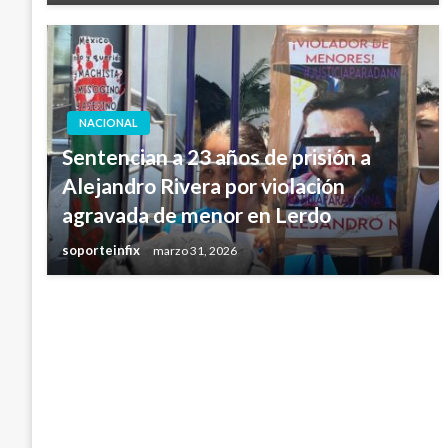
NACIONAL
Sentencian a 23 años de prisión a
Alejandro Rivera por violación
agravada de menor en Lerdo
soporteinfix
marzo 31, 2026