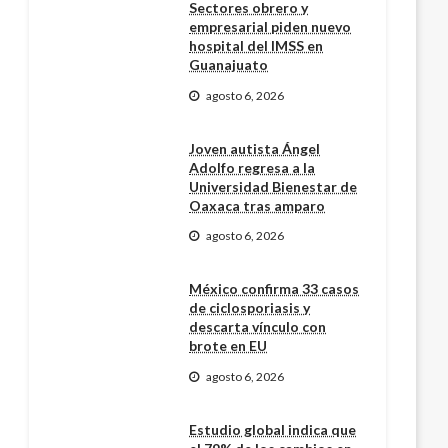
Sectores obrero y
empresarial piden nuevo
hospital del IMSS en
Guanajuato
agosto 6, 2026
Joven autista Ángel
Adolfo regresa a la
Universidad Bienestar de
Oaxaca tras amparo
agosto 6, 2026
México confirma 33 casos
de ciclosporiasis y
descarta vínculo con
brote en EU
agosto 6, 2026
Estudio global indica que