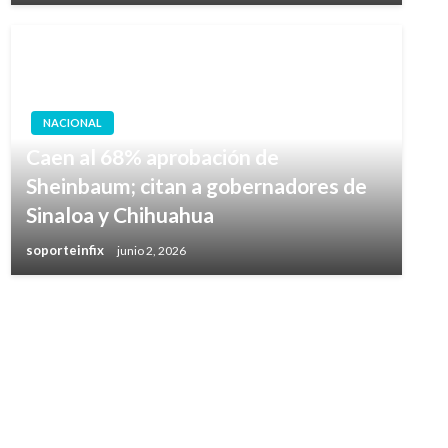
NACIONAL
Caen al 68% aprobación de
Sheinbaum; citan a gobernadores de
Sinaloa y Chihuahua
soporteinfix
junio 2, 2026