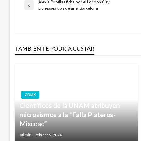
Alexia Putellas ficha por el London City
Navegación
Entrada
Lionesses tras dejar el Barcelona
anterior
de
entradas
TAMBIÉN TE PODRÍA GUSTAR
CDMX
Científicos de la UNAM atribuyen
microsismos a la “Falla Plateros-
Mixcoac”
admin
febrero 9, 2024