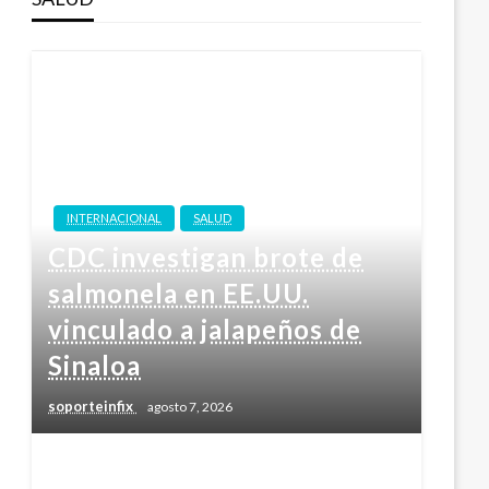
INTERNACIONAL
SALUD
CDC investigan brote de
salmonela en EE.UU.
vinculado a jalapeños de
Sinaloa
soporteinfix
agosto 7, 2026