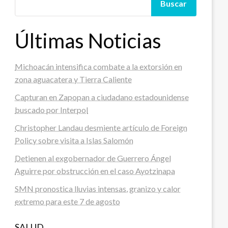
Buscar
Últimas Noticias
Michoacán intensifica combate a la extorsión en
zona aguacatera y Tierra Caliente
Capturan en Zapopan a ciudadano estadounidense
buscado por Interpol
Christopher Landau desmiente artículo de Foreign
Policy sobre visita a Islas Salomón
Detienen al exgobernador de Guerrero Ángel
Aguirre por obstrucción en el caso Ayotzinapa
SMN pronostica lluvias intensas, granizo y calor
extremo para este 7 de agosto
SALUD