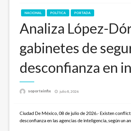
NACIONAL
POLÍTICA
PORTADA
Analiza López-Dór
gabinetes de segu
desconfianza en in
Publicado
soporteinfix
julio 8, 2026
en
Ciudad De México, 08 de julio de 2026.- Existen conflic
desconfianza en las agencias de inteligencia, según un a