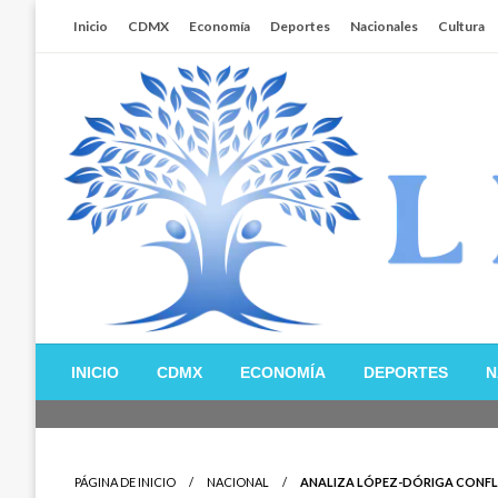
Salta
Inicio
CDMX
Economía
Deportes
Nacionales
Cultura
al
contenido
Libertador MX
INICIO
CDMX
ECONOMÍA
DEPORTES
N
PÁGINA DE INICIO
NACIONAL
ANALIZA LÓPEZ-DÓRIGA CONFLI