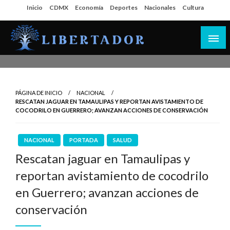
Salta
Inicio
CDMX
Economía
Deportes
Nacionales
Cultura
al
contenido
Libertador MX
PÁGINA DE INICIO
NACIONAL
RESCATAN JAGUAR EN TAMAULIPAS Y REPORTAN AVISTAMIENTO DE
COCODRILO EN GUERRERO; AVANZAN ACCIONES DE CONSERVACIÓN
NACIONAL
PORTADA
SALUD
Rescatan jaguar en Tamaulipas y
reportan avistamiento de cocodrilo
en Guerrero; avanzan acciones de
conservación