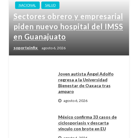
NACIONAL
SALUD
Sectores obrero y empresarial
piden nuevo hospital del IMSS
en Guanajuato
soporteinfix
agosto 6, 2026
Joven autista Ángel Adolfo
regresa a la Universidad
Bienestar de Oaxaca tras
amparo
agosto 6, 2026
México confirma 33 casos de
ciclosporiasis y descarta
vínculo con brote en EU
agosto 6, 2026