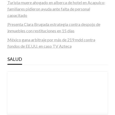
Turista muere ahogado en alberca de hotel en Acapulco;
familiares pidieron ayuda ante falta de personal
capacitado
Presenta Clara Brugada estrategia contra despojo de
inmuebles con restituciones en 15 días
México gana arbitraje por más de 219 mdd contra
fondos de EE.UU. en caso TV Azteca
SALUD