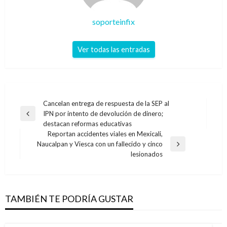
soporteinfix
Ver todas las entradas
Navegación
Cancelan entrega de respuesta de la SEP al
IPN por intento de devolución de dinero;
de
Entrada
destacan reformas educativas
anterior
entradas
Reportan accidentes viales en Mexicali,
Naucalpan y Viesca con un fallecido y cinco
Entrada
lesionados
siguiente
TAMBIÉN TE PODRÍA GUSTAR