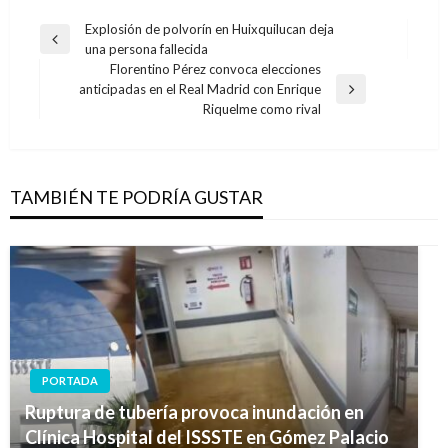
Navegación
Explosión de polvorín en Huixquilucan deja
Entrada
una persona fallecida
de
anterior
Florentino Pérez convoca elecciones
entradas
anticipadas en el Real Madrid con Enrique
Entrada
Riquelme como rival
siguiente
TAMBIÉN TE PODRÍA GUSTAR
PORTADA
Ruptura de tubería provoca inundación en
Clínica Hospital del ISSSTE en Gómez Palacio