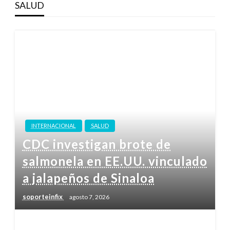
SALUD
INTERNACIONAL
SALUD
CDC investigan brote de
salmonela en EE.UU. vinculado
a jalapeños de Sinaloa
soporteinfix
agosto 7, 2026