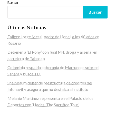
Buscar
Buscar
Últimas Noticias
Fallece Jorge Messi, padre de Lionel, a los 68 años en
Rosario
Detienen a ‘El Pony’ con fusil M4, droga y arsenal en
carretera de Tabasco
Colombia respalda soberanía de Marruecos sobre el
Sáhara y busca TLC
Sheinbaum defiende reestructura de créditos del
Infonavit y asegura que no desfalca al instituto
Melanie Martinez se presenta en el Palacio de los
Deportes con ‘Hades: The Sacrifice Tour’