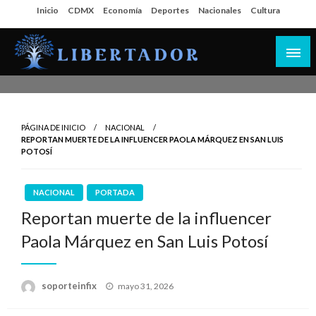
Salta
Inicio
CDMX
Economía
Deportes
Nacionales
Cultura
al
contenido
Libertador MX
PÁGINA DE INICIO
NACIONAL
REPORTAN MUERTE DE LA INFLUENCER PAOLA MÁRQUEZ EN SAN LUIS
POTOSÍ
NACIONAL
PORTADA
Reportan muerte de la influencer
Paola Márquez en San Luis Potosí
Publicado
soporteinfix
mayo 31, 2026
en