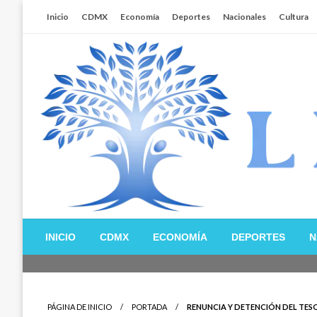
Salta
Inicio
CDMX
Economía
Deportes
Nacionales
Cultura
al
contenido
Libertador MX
INICIO
CDMX
ECONOMÍA
DEPORTES
N
PÁGINA DE INICIO
PORTADA
RENUNCIA Y DETENCIÓN DEL TES