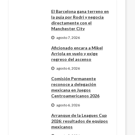
El Barcelona gana terreno en
la puja por Rodri y negocia
directamente con el
Manchester City
agosto 7, 2026
Aficionado encara a Mikel
Arriola en vuelo y exige
regreso del ascenso
agosto 6, 2026
Comisión Permanente
reconoce a delegación
mexicana en Juegos
Centroamericanos 2026
agosto 6, 2026
Arranque de la Leagues Cup
2026: resultados de equipos
mexicanos