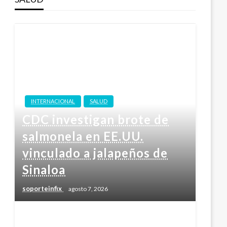
INTERNACIONAL
SALUD
CDC investigan brote de
salmonela en EE.UU.
vinculado a jalapeños de
Sinaloa
soporteinfix
agosto 7, 2026