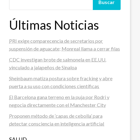
Buscar
Últimas Noticias
PRI exige comparecencia de secretarios por
suspensión de aguacate; Monreal llama a cerrar filas
CDC investigan brote de salmonela en EE.UU.
vinculado a jalapeños de Sinaloa
Sheinbaum matiza postura sobre fracking y abre
puerta a su uso con condiciones científicas
El Barcelona gana terreno en la puja por Rodri y
negocia directamente con el Manchester City
Proponen método de ‘capas de cebolla’ para
detectar consciencia en inteligencia artificial
SALUD