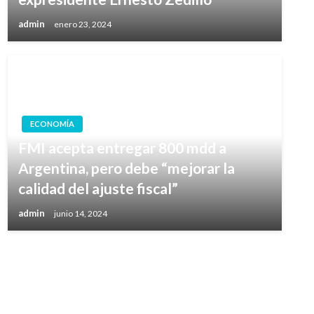
admin
enero 23, 2024
ECONOMÍA
FMI acepta entregar 800 mdd a
Argentina, pero debe “mejorar la
calidad del ajuste fiscal”
admin
junio 14, 2024