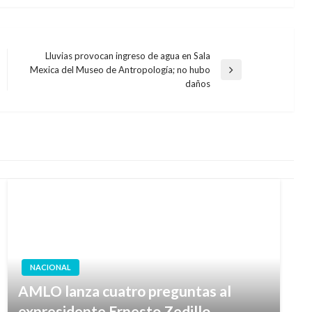
Lluvias provocan ingreso de agua en Sala
Mexica del Museo de Antropología; no hubo
Entrada
daños
siguiente
NACIONAL
AMLO lanza cuatro preguntas al
expresidente Ernesto Zedillo