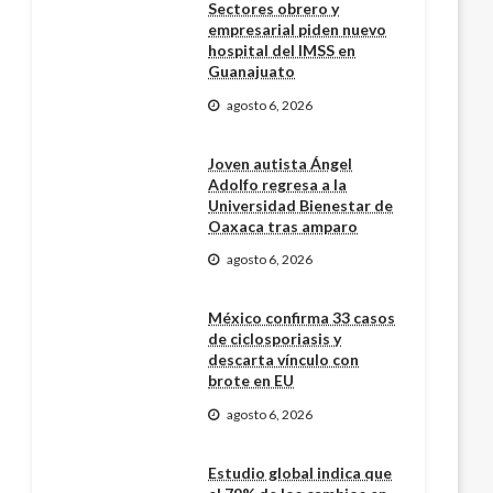
Sectores obrero y
empresarial piden nuevo
hospital del IMSS en
Guanajuato
agosto 6, 2026
Joven autista Ángel
Adolfo regresa a la
Universidad Bienestar de
Oaxaca tras amparo
agosto 6, 2026
México confirma 33 casos
de ciclosporiasis y
descarta vínculo con
brote en EU
agosto 6, 2026
Estudio global indica que