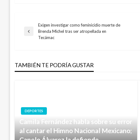
Exigen investigar como feminicidio muerte de
Navegación
Brenda Michel tras ser atropellada en
Entrada
Tecámac
anterior
de
entradas
TAMBIÉN TE PODRÍA GUSTAR
DEPORTES
Camila Fernández habla sobre su error
al cantar el Himno Nacional Mexicano;
Canelo Álvarez la defiende