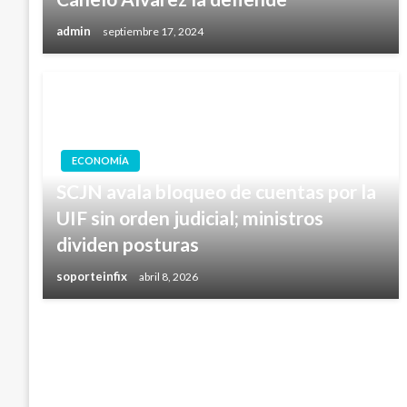
admin
septiembre 17, 2024
ECONOMÍA
SCJN avala bloqueo de cuentas por la
UIF sin orden judicial; ministros
dividen posturas
soporteinfix
abril 8, 2026