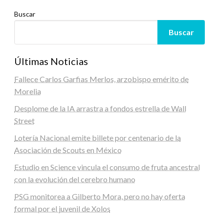
Buscar
Buscar
Últimas Noticias
Fallece Carlos Garfias Merlos, arzobispo emérito de
Morelia
Desplome de la IA arrastra a fondos estrella de Wall
Street
Lotería Nacional emite billete por centenario de la
Asociación de Scouts en México
Estudio en Science vincula el consumo de fruta ancestral
con la evolución del cerebro humano
PSG monitorea a Gilberto Mora, pero no hay oferta
formal por el juvenil de Xolos