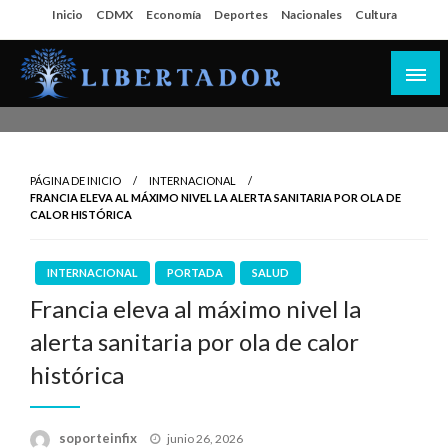
Salta
Inicio
CDMX
Economía
Deportes
Nacionales
Cultura
al
contenido
Libertador MX
PÁGINA DE INICIO
INTERNACIONAL
FRANCIA ELEVA AL MÁXIMO NIVEL LA ALERTA SANITARIA POR OLA DE
CALOR HISTÓRICA
INTERNACIONAL
PORTADA
SALUD
Francia eleva al máximo nivel la
alerta sanitaria por ola de calor
histórica
Publicado
soporteinfix
junio 26, 2026