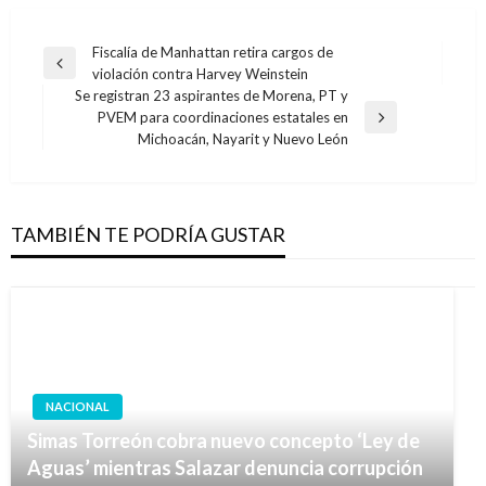
Navegación
Fiscalía de Manhattan retira cargos de
Entrada
violación contra Harvey Weinstein
de
anterior
Se registran 23 aspirantes de Morena, PT y
entradas
PVEM para coordinaciones estatales en
Entrada
Michoacán, Nayarit y Nuevo León
siguiente
TAMBIÉN TE PODRÍA GUSTAR
NACIONAL
Simas Torreón cobra nuevo concepto ‘Ley de
Aguas’ mientras Salazar denuncia corrupción