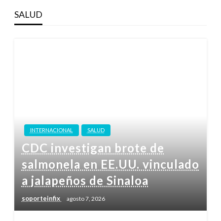
SALUD
INTERNACIONAL
SALUD
CDC investigan brote de
salmonela en EE.UU. vinculado
a jalapeños de Sinaloa
soporteinfix
agosto 7, 2026