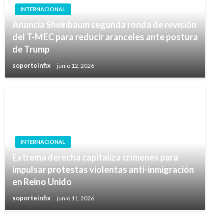
INTERNACIONAL
Anuncia Sheinbaum segunda ronda de revisión
del T-MEC para reducir aranceles ante postura
de Trump
soporteinfix
junio 12, 2026
INTERNACIONAL
Extrema derecha capitaliza crímenes para
impulsar protestas violentas anti-inmigración
en Reino Unido
soporteinfix
junio 11, 2026