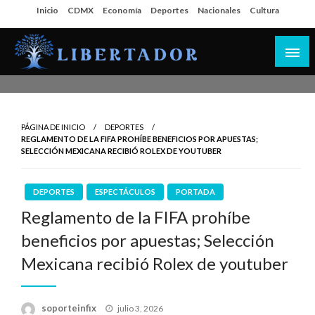
Salta
Inicio
CDMX
Economía
Deportes
Nacionales
Cultura
al
contenido
Libertador MX
PÁGINA DE INICIO
DEPORTES
REGLAMENTO DE LA FIFA PROHÍBE BENEFICIOS POR APUESTAS;
SELECCIÓN MEXICANA RECIBIÓ ROLEX DE YOUTUBER
DEPORTES
ESPECTÁCULOS
PORTADA
Reglamento de la FIFA prohíbe
beneficios por apuestas; Selección
Mexicana recibió Rolex de youtuber
Publicado
soporteinfix
julio 3, 2026