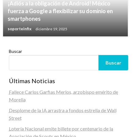
¡Adiós a la obligación de Android! México
fuerza a Google a flexibilizar su dominio en
smartphones
soporteinfix
diciembre 19, 2025
Buscar
Buscar
Últimas Noticias
Fallece Carlos Garfias Merlos, arzobispo emérito de
Morelia
Desplome de la IA arrastra a fondos estrella de Wall
Street
Lotería Nacional emite billete por centenario de la
Asociación de Scouts en México