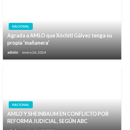
NACIONAL
Agrada a AMLO que Xóchitl Gálvez tenga su
propia ‘mañanera’
admin
enero 26, 2024
NACIONAL
AMLO Y SHEINBAUM EN CONFLICTO POR
REFORMA JUDICIAL, SEGÚN ABC