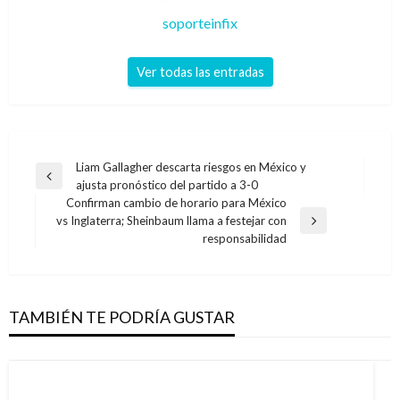
soporteinfix
Ver todas las entradas
Navegación
Liam Gallagher descarta riesgos en México y
Entrada
ajusta pronóstico del partido a 3-0
de
anterior
Confirman cambio de horario para México
entradas
vs Inglaterra; Sheinbaum llama a festejar con
Entrada
responsabilidad
siguiente
TAMBIÉN TE PODRÍA GUSTAR