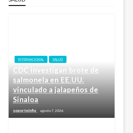
INTERNACIONAL
SALUD
CDC investigan brote de
salmonela en EE.UU.
vinculado a jalapeños de
Sinaloa
soporteinfix
agosto 7, 2026