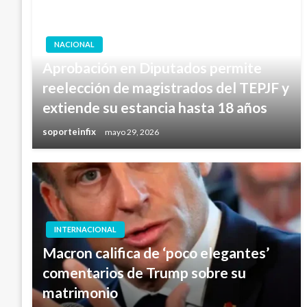
NACIONAL
Aprobación en Diputados permite
reelección de magistrados del TEPJF y
extiende su estancia hasta 18 años
soporteinfix
mayo 29, 2026
INTERNACIONAL
Macron califica de ‘poco elegantes’
comentarios de Trump sobre su
matrimonio