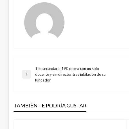
Telesecundaria 190 opera con un solo
Navegación
docente y sin director tras jubilación de su
Entrada
fundador
anterior
de
entradas
TAMBIÉN TE PODRÍA GUSTAR