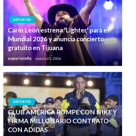
DEPORTES
Carín León estrena ‘Lighter’ para el
Mundial 2026 y anuncia concierto
gratuito en Tijuana
soporteinfix
marzo 21, 2026
DEPORTES
CLUB AMÉRICA ROMPE CON NIKE Y
FIRMA MILLONARIO CONTRATO
CON ADIDAS