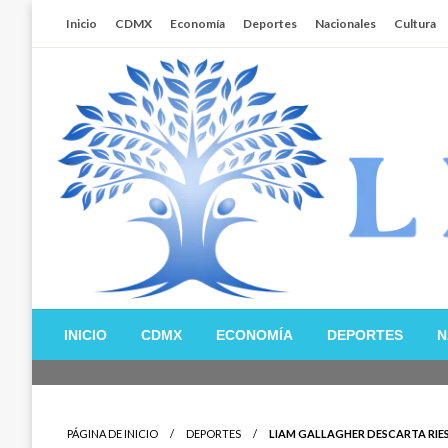
Salta
Inicio
CDMX
Economía
Deportes
Nacionales
Cultura
al
contenido
Libertador MX
INICIO
CDMX
ECONOMÍA
DEPORTES
N
PÁGINA DE INICIO
DEPORTES
LIAM GALLAGHER DESCARTA RIES