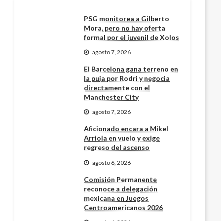
PSG monitorea a Gilberto
Mora, pero no hay oferta
formal por el juvenil de Xolos
agosto 7, 2026
El Barcelona gana terreno en
la puja por Rodri y negocia
directamente con el
Manchester City
agosto 7, 2026
Aficionado encara a Mikel
Arriola en vuelo y exige
regreso del ascenso
agosto 6, 2026
Comisión Permanente
reconoce a delegación
mexicana en Juegos
Centroamericanos 2026