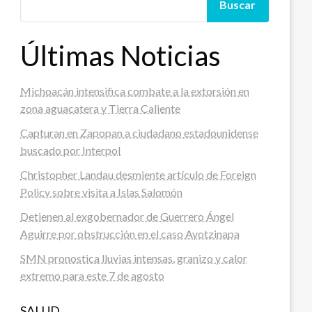
Buscar
Últimas Noticias
Michoacán intensifica combate a la extorsión en
zona aguacatera y Tierra Caliente
Capturan en Zapopan a ciudadano estadounidense
buscado por Interpol
Christopher Landau desmiente artículo de Foreign
Policy sobre visita a Islas Salomón
Detienen al exgobernador de Guerrero Ángel
Aguirre por obstrucción en el caso Ayotzinapa
SMN pronostica lluvias intensas, granizo y calor
extremo para este 7 de agosto
SALUD