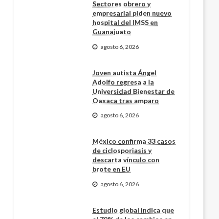
Sectores obrero y
empresarial piden nuevo
hospital del IMSS en
Guanajuato
agosto 6, 2026
Joven autista Ángel
Adolfo regresa a la
Universidad Bienestar de
Oaxaca tras amparo
agosto 6, 2026
México confirma 33 casos
de ciclosporiasis y
descarta vínculo con
brote en EU
agosto 6, 2026
Estudio global indica que