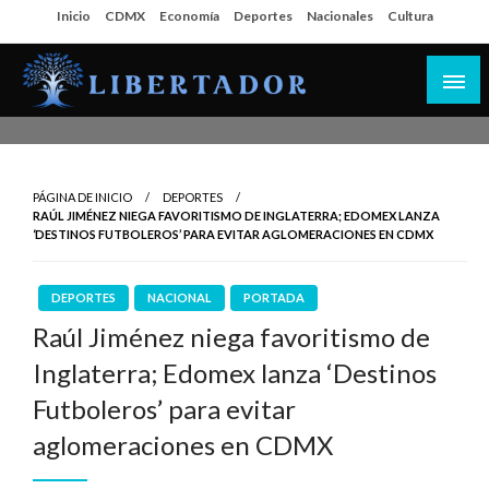
Salta
Inicio
CDMX
Economía
Deportes
Nacionales
Cultura
al
contenido
Libertador MX
PÁGINA DE INICIO
DEPORTES
RAÚL JIMÉNEZ NIEGA FAVORITISMO DE INGLATERRA; EDOMEX LANZA
‘DESTINOS FUTBOLEROS’ PARA EVITAR AGLOMERACIONES EN CDMX
DEPORTES
NACIONAL
PORTADA
Raúl Jiménez niega favoritismo de
Inglaterra; Edomex lanza ‘Destinos
Futboleros’ para evitar
aglomeraciones en CDMX