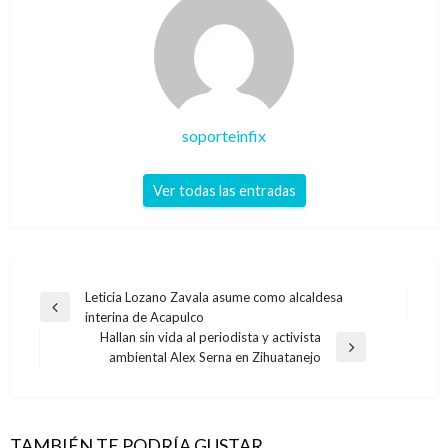
soporteinfix
Ver todas las entradas
Navegación
Leticia Lozano Zavala asume como alcaldesa
Entrada
interina de Acapulco
de
anterior
Hallan sin vida al periodista y activista
entradas
Entrada
ambiental Alex Serna en Zihuatanejo
siguiente
TAMBIÉN TE PODRÍA GUSTAR