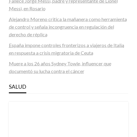
Fallece Jorge Messi, padre y representante de Lionel
Messi, en Rosario
Alejandro Moreno critica la mañanera como herramienta
de control y señala incongruencia en regulación del
derecho de réplica
España impone controles fronterizos a viajeros de Italia
en respuesta a crisis migratoria de Ceuta
Muere a los 26 años Sydney Towle, influencer que
documentó su lucha contra el cáncer
SALUD