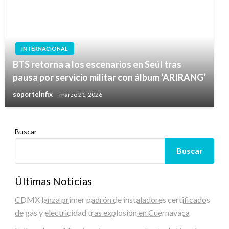
INTERNACIONAL
BTS retorna a los escenarios en Seúl tras
pausa por servicio militar con álbum ‘ARIRANG’
soporteinfix
marzo 21, 2026
Buscar
Buscar
Últimas Noticias
CDMX lanza primer padrón de instaladores certificados
de gas y electricidad tras explosión en Cuernavaca