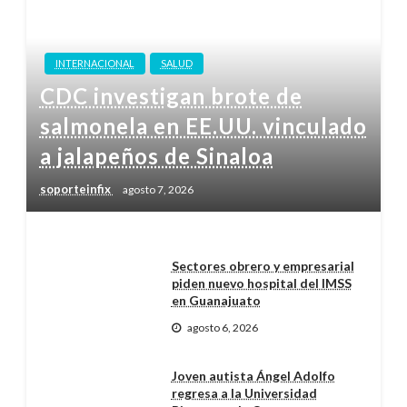
INTERNACIONAL
SALUD
CDC investigan brote de
salmonela en EE.UU. vinculado
a jalapeños de Sinaloa
soporteinfix
agosto 7, 2026
Sectores obrero y empresarial
piden nuevo hospital del IMSS
en Guanajuato
agosto 6, 2026
Joven autista Ángel Adolfo
regresa a la Universidad