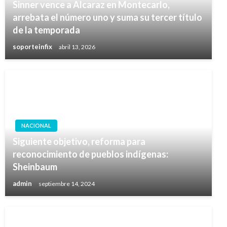
Sinner vence a Alcaraz en Montecarlo,
arrebata el número uno y suma su tercer título
de la temporada
soporteinfix
abril 13, 2026
NACIONAL
Siguiente objetivo, reforma para
reconocimiento de pueblos indígenas:
Sheinbaum
admin
septiembre 14, 2024