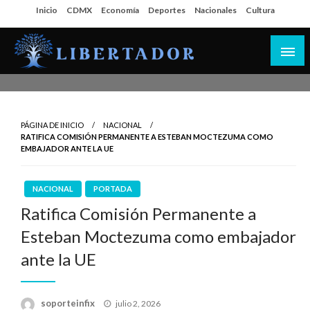
Salta
Inicio
CDMX
Economía
Deportes
Nacionales
Cultura
al
contenido
Libertador MX
PÁGINA DE INICIO
NACIONAL
RATIFICA COMISIÓN PERMANENTE A ESTEBAN MOCTEZUMA COMO
EMBAJADOR ANTE LA UE
NACIONAL
PORTADA
Ratifica Comisión Permanente a
Esteban Moctezuma como embajador
ante la UE
Publicado
soporteinfix
julio 2, 2026