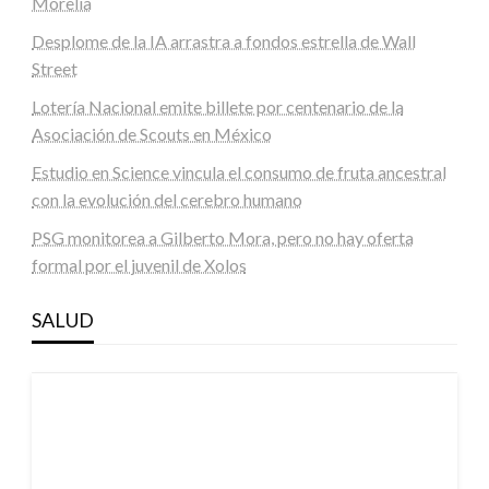
Morelia
Desplome de la IA arrastra a fondos estrella de Wall
Street
Lotería Nacional emite billete por centenario de la
Asociación de Scouts en México
Estudio en Science vincula el consumo de fruta ancestral
con la evolución del cerebro humano
PSG monitorea a Gilberto Mora, pero no hay oferta
formal por el juvenil de Xolos
SALUD