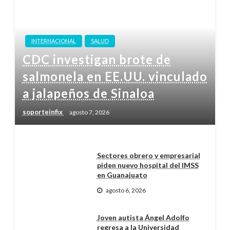
INTERNACIONAL
SALUD
CDC investigan brote de
salmonela en EE.UU. vinculado
a jalapeños de Sinaloa
soporteinfix
agosto 7, 2026
Sectores obrero y empresarial
piden nuevo hospital del IMSS
en Guanajuato
agosto 6, 2026
Joven autista Ángel Adolfo
regresa a la Universidad