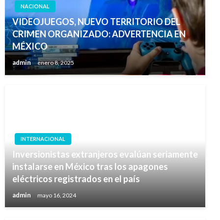
NACIONAL
VIDEOJUEGOS, NUEVO TERRITORIO DEL
CRIMEN ORGANIZADO: ADVERTENCIA EN
MÉXICO
admin
enero 8, 2025
INTERNACIONAL
Inversionistas extranjeros evalúan seriamente
instalarse en México tras los apagones
eléctricos registrados en el país
admin
mayo 16, 2024