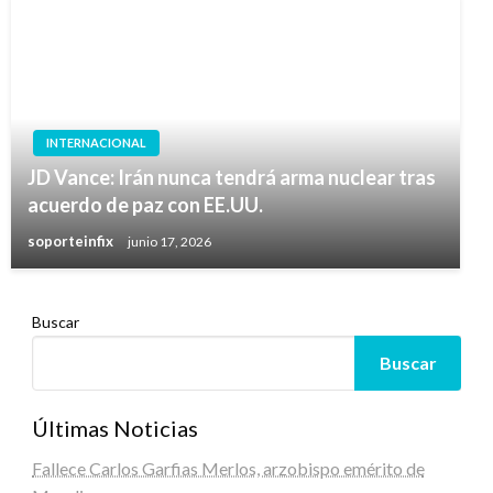
INTERNACIONAL
JD Vance: Irán nunca tendrá arma nuclear tras
acuerdo de paz con EE.UU.
soporteinfix
junio 17, 2026
Buscar
Buscar
Últimas Noticias
Fallece Carlos Garfias Merlos, arzobispo emérito de