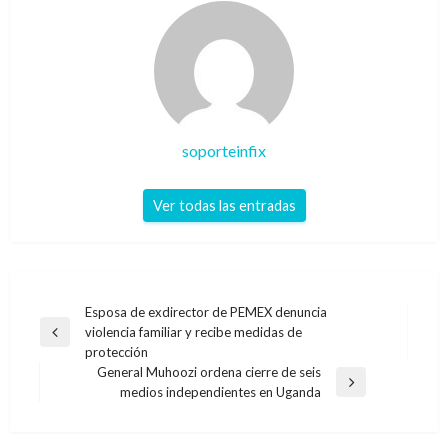
soporteinfix
Ver todas las entradas
Navegación
Esposa de exdirector de PEMEX denuncia
violencia familiar y recibe medidas de
de
Entrada
protección
anterior
entradas
General Muhoozi ordena cierre de seis
Entrada
medios independientes en Uganda
siguiente