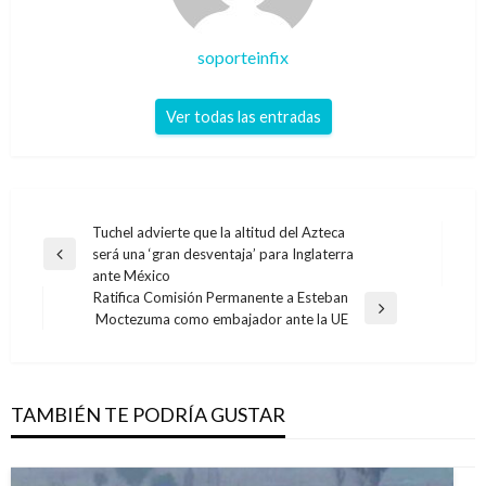
soporteinfix
Ver todas las entradas
Navegación
Tuchel advierte que la altitud del Azteca
será una ‘gran desventaja’ para Inglaterra
de
Entrada
ante México
anterior
entradas
Ratifica Comisión Permanente a Esteban
Entrada
Moctezuma como embajador ante la UE
siguiente
TAMBIÉN TE PODRÍA GUSTAR