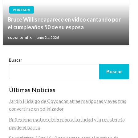
PORTADA
Bruce Willis reaparece en video cantando por
el cumpleaños 50 de su esposa
soporteinfix
junio 21, 2026
Buscar
Buscar
Últimas Noticias
Jardín Hidalgo de Coyoacán atrae mariposas y aves tras
convertirse en polinizador
Reflexionan sobre el derecho a la ciudad y la resistencia
desde el barrio
Se registran 43 mil 619 aspirantes para el examen de