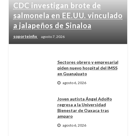
CDC investigan brote de
salmonela en EE.UU. vinculado
a jalapeños de Sinaloa
soporteinfix
agosto 7, 2026
Sectores obrero y empresarial
piden nuevo hospital del IMSS
en Guanajuato
agosto 6, 2026
Joven autista Ángel Adolfo
regresa a la Universidad
Bienestar de Oaxaca tras
amparo
agosto 6, 2026