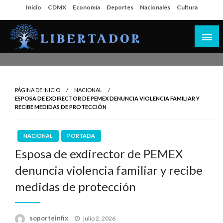
Salta
Inicio
CDMX
Economía
Deportes
Nacionales
Cultura
al
contenido
Libertador MX
PÁGINA DE INICIO
NACIONAL
ESPOSA DE EXDIRECTOR DE PEMEX DENUNCIA VIOLENCIA FAMILIAR Y
RECIBE MEDIDAS DE PROTECCIÓN
NACIONAL
PORTADA
Esposa de exdirector de PEMEX
denuncia violencia familiar y recibe
medidas de protección
Publicado
soporteinfix
julio 2, 2026