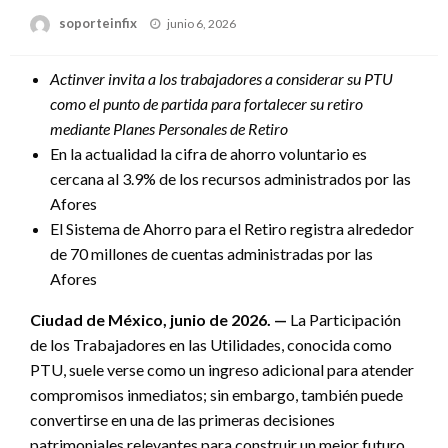
Publicado
soporteinfix
junio 6, 2026
en
Actinver invita a los trabajadores a considerar su PTU
como el punto de partida para fortalecer su retiro
mediante Planes Personales de Retiro
En la actualidad la cifra de ahorro voluntario es
cercana al 3.9% de los recursos administrados por las
Afores
El Sistema de Ahorro para el Retiro registra alrededor
de 70 millones de cuentas administradas por las
Afores
Ciudad de México, junio de 2026. —
La Participación
de los Trabajadores en las Utilidades, conocida como
PTU, suele verse como un ingreso adicional para atender
compromisos inmediatos; sin embargo, también puede
convertirse en una de las primeras decisiones
patrimoniales relevantes para construir un mejor futuro