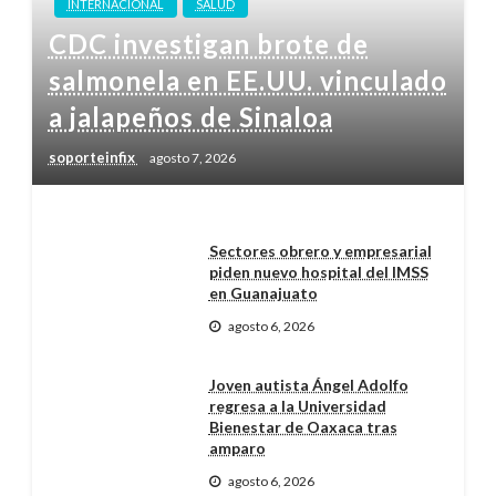
INTERNACIONAL
SALUD
CDC investigan brote de
salmonela en EE.UU. vinculado
a jalapeños de Sinaloa
soporteinfix
agosto 7, 2026
Sectores obrero y empresarial
piden nuevo hospital del IMSS
en Guanajuato
agosto 6, 2026
Joven autista Ángel Adolfo
regresa a la Universidad
Bienestar de Oaxaca tras
amparo
agosto 6, 2026