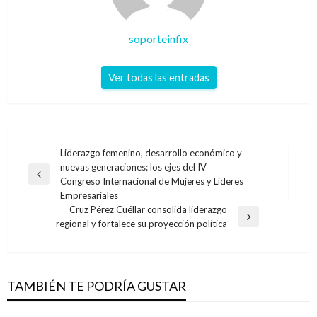
soporteinfix
Ver todas las entradas
Navegación
Liderazgo femenino, desarrollo económico y
nuevas generaciones: los ejes del IV
de
Entrada
Congreso Internacional de Mujeres y Líderes
entradas
anterior
Empresariales
Cruz Pérez Cuéllar consolida liderazgo
Entrada
regional y fortalece su proyección política
siguiente
TAMBIÉN TE PODRÍA GUSTAR