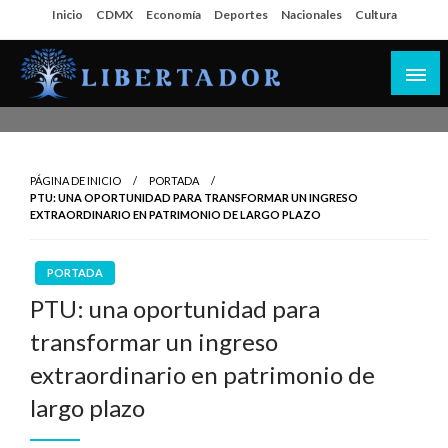
Salta
Inicio
CDMX
Economía
Deportes
Nacionales
Cultura
al
contenido
Libertador MX
PÁGINA DE INICIO
PORTADA
PTU: UNA OPORTUNIDAD PARA TRANSFORMAR UN INGRESO
EXTRAORDINARIO EN PATRIMONIO DE LARGO PLAZO
PORTADA
PTU: una oportunidad para
transformar un ingreso
extraordinario en patrimonio de
largo plazo