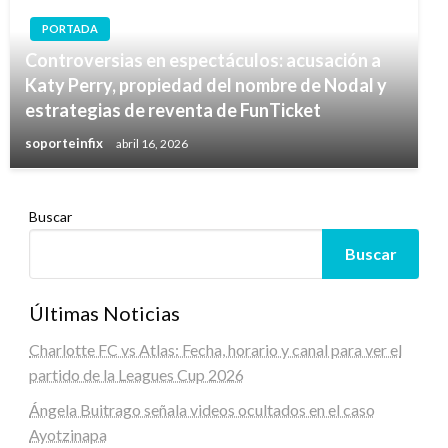
PORTADA
Controversias en espectáculos: acusación a
Katy Perry, propiedad del nombre de Nodal y
estrategias de reventa de FunTicket
soporteinfix
abril 16, 2026
Buscar
Buscar
Últimas Noticias
Charlotte FC vs Atlas: Fecha, horario y canal para ver el
partido de la Leagues Cup 2026
Ángela Buitrago señala videos ocultados en el caso
Ayotzinapa