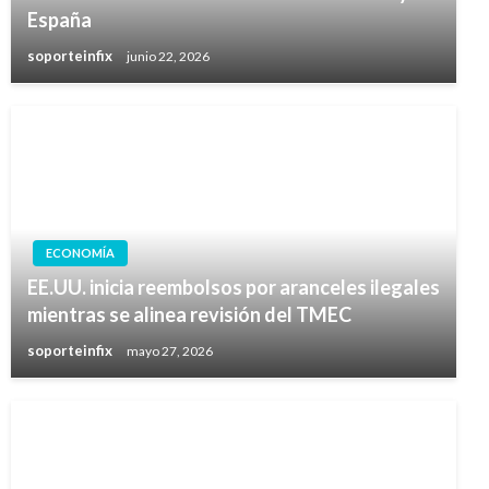
España
soporteinfix
junio 22, 2026
ECONOMÍA
EE.UU. inicia reembolsos por aranceles ilegales
mientras se alinea revisión del TMEC
soporteinfix
mayo 27, 2026