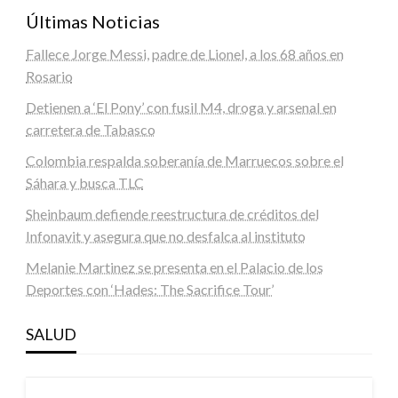
Últimas Noticias
Fallece Jorge Messi, padre de Lionel, a los 68 años en
Rosario
Detienen a ‘El Pony’ con fusil M4, droga y arsenal en
carretera de Tabasco
Colombia respalda soberanía de Marruecos sobre el
Sáhara y busca TLC
Sheinbaum defiende reestructura de créditos del
Infonavit y asegura que no desfalca al instituto
Melanie Martinez se presenta en el Palacio de los
Deportes con ‘Hades: The Sacrifice Tour’
SALUD