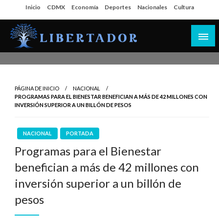
Salta
Inicio
CDMX
Economía
Deportes
Nacionales
Cultura
al
contenido
Libertador MX
PÁGINA DE INICIO
NACIONAL
PROGRAMAS PARA EL BIENESTAR BENEFICIAN A MÁS DE 42 MILLONES CON
INVERSIÓN SUPERIOR A UN BILLÓN DE PESOS
NACIONAL
PORTADA
Programas para el Bienestar
benefician a más de 42 millones con
inversión superior a un billón de
pesos