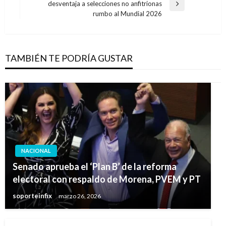
entradas
desventaja a selecciones no anfitrionas
Entrada
rumbo al Mundial 2026
siguiente
TAMBIÉN TE PODRÍA GUSTAR
NACIONAL
Senado aprueba el ‘Plan B’ de la reforma
electoral con respaldo de Morena, PVEM y PT
soporteinfix
marzo 26, 2026