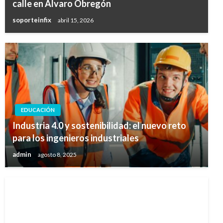
calle en Álvaro Obregón
soporteinfix
abril 15, 2026
EDUCACIÓN
Industria 4.0 y sostenibilidad: el nuevo reto
para los ingenieros industriales
admin
agosto 8, 2025