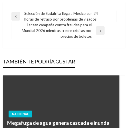
Navegación
Selección de Sudáfrica llega a México con 24
Entrada
horas de retraso por problemas de visados
de
anterior
Lanzan campaña contra fraudes para el
entradas
Mundial 2026 mientras crecen críticas por
Entrada
precios de boletos
siguiente
TAMBIÉN TE PODRÍA GUSTAR
NACIONAL
Megafuga de agua genera cascada e inunda