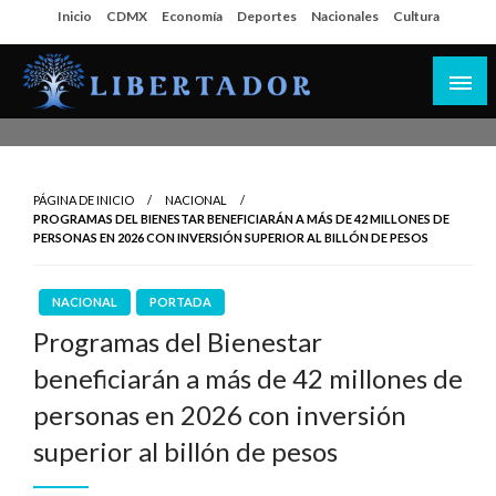
Salta
Inicio
CDMX
Economía
Deportes
Nacionales
Cultura
al
contenido
Libertador MX
PÁGINA DE INICIO
NACIONAL
PROGRAMAS DEL BIENESTAR BENEFICIARÁN A MÁS DE 42 MILLONES DE
PERSONAS EN 2026 CON INVERSIÓN SUPERIOR AL BILLÓN DE PESOS
NACIONAL
PORTADA
Programas del Bienestar
beneficiarán a más de 42 millones de
personas en 2026 con inversión
superior al billón de pesos