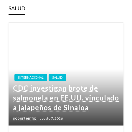
SALUD
INTERNACIONAL
SALUD
CDC investigan brote de
salmonela en EE.UU. vinculado
a jalapeños de Sinaloa
soporteinfix
agosto 7, 2026