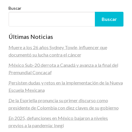
Buscar
Buscar
Últimas Noticias
Muere a los 26 años Sydney Towle, influencer que
documentó su lucha contra el cáncer
México Sub-20 derrota a Canadá y avanza a la final del
Premundial Concacaf
Persisten dudas y retos en la implementación de la Nueva
Escuela Mexicana
De la Espriella pronuncia su primer discurso como
presidente de Colombia con diez claves de su gobierno
En 2025, defunciones en México bajaron a niveles
previos a la pandemia: Inegi