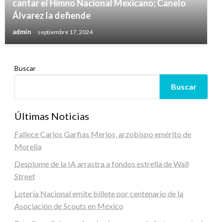
cantar el Himno Nacional Mexicano; Canelo
Álvarez la defiende
admin
septiembre 17, 2024
Buscar
Buscar
Últimas Noticias
Fallece Carlos Garfias Merlos, arzobispo emérito de
Morelia
Desplome de la IA arrastra a fondos estrella de Wall
Street
Lotería Nacional emite billete por centenario de la
Asociación de Scouts en México