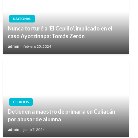
NACIONAL
Nunca torturé a ‘El Cepillo’, implicado en el
caso Ayotzinapa: Tomás Zerón
admin
febrero 25, 2024
ESTADOS
Detienen a maestro de primaria en Culiacán
por abusar de alumna
admin
junio 7, 2024