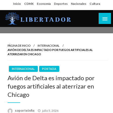
Salta
Inicio
CDMX
Economía
Deportes
Nacionales
Cultura
al
contenido
Libertador MX
PÁGINA DE INICIO
INTERNACIONAL
AVIÓN DE DELTA ES IMPACTADO POR FUEGOS ARTIFICIALES AL
ATERRIZAR EN CHICAGO
INTERNACIONAL
PORTADA
Avión de Delta es impactado por
fuegos artificiales al aterrizar en
Chicago
Publicado
soporteinfix
julio 5, 2026