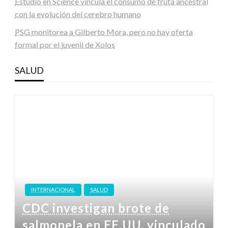
Estudio en Science vincula el consumo de fruta ancestral
con la evolución del cerebro humano
PSG monitorea a Gilberto Mora, pero no hay oferta
formal por el juvenil de Xolos
SALUD
INTERNACIONAL
SALUD
CDC investigan brote de
salmonela en EE.UU. vinculado