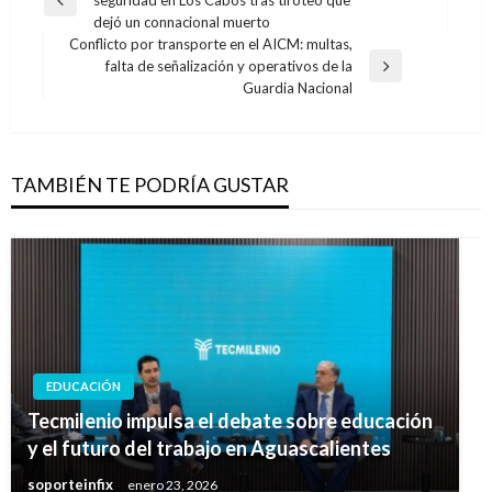
de
Entrada
dejó un connacional muerto
anterior
entradas
Conflicto por transporte en el AICM: multas,
falta de señalización y operativos de la
Entrada
Guardia Nacional
siguiente
TAMBIÉN TE PODRÍA GUSTAR
EDUCACIÓN
Tecmilenio impulsa el debate sobre educación
y el futuro del trabajo en Aguascalientes
soporteinfix
enero 23, 2026