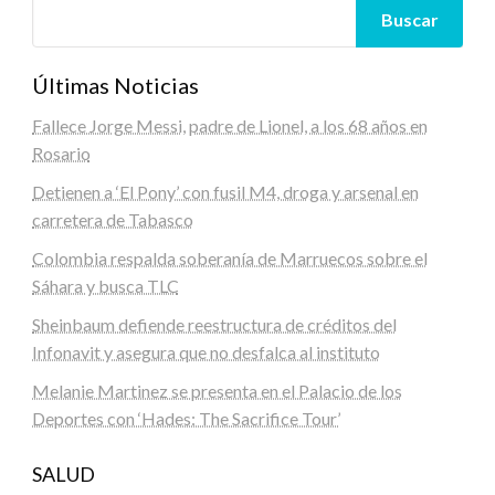
Buscar
Últimas Noticias
Fallece Jorge Messi, padre de Lionel, a los 68 años en
Rosario
Detienen a ‘El Pony’ con fusil M4, droga y arsenal en
carretera de Tabasco
Colombia respalda soberanía de Marruecos sobre el
Sáhara y busca TLC
Sheinbaum defiende reestructura de créditos del
Infonavit y asegura que no desfalca al instituto
Melanie Martinez se presenta en el Palacio de los
Deportes con ‘Hades: The Sacrifice Tour’
SALUD