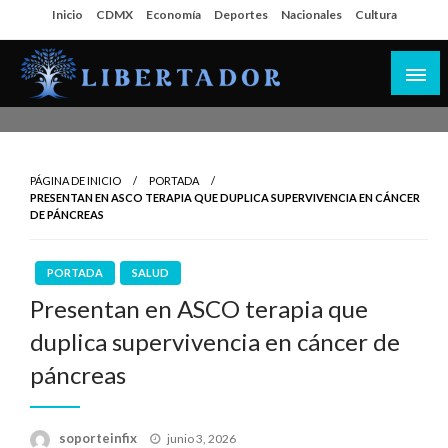
Salta
Inicio
CDMX
Economía
Deportes
Nacionales
Cultura
al
contenido
Libertador MX
PÁGINA DE INICIO
PORTADA
PRESENTAN EN ASCO TERAPIA QUE DUPLICA SUPERVIVENCIA EN CÁNCER
DE PÁNCREAS
PORTADA
SALUD
Presentan en ASCO terapia que
duplica supervivencia en cáncer de
páncreas
Publicado
soporteinfix
junio 3, 2026