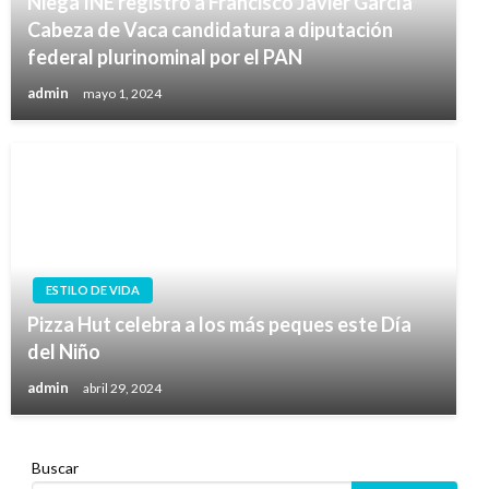
Niega INE registro a Francisco Javier García
Cabeza de Vaca candidatura a diputación
federal plurinominal por el PAN
admin
mayo 1, 2024
ESTILO DE VIDA
Pizza Hut celebra a los más peques este Día
del Niño
admin
abril 29, 2024
Buscar