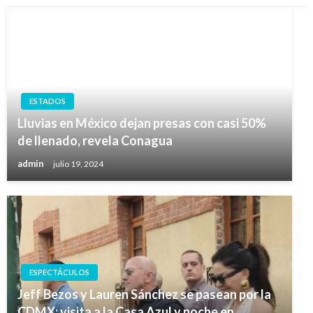
ESTADOS
Lluvias en México dejan presas con casi 50%
de llenado, revela Conagua
admin
julio 19, 2024
ESPECTÁCULOS
Jeff Bezos y Lauren Sánchez se pasean por la
CDMX: visita a la Casa Azul y noche en