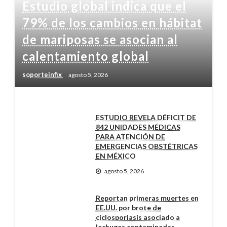
Estudio global indica que el
79% de los cambios en hábitat
de mariposas se asocian al
calentamiento global
soporteinfix
agosto 5, 2026
ESTUDIO REVELA DÉFICIT DE
842 UNIDADES MÉDICAS
PARA ATENCIÓN DE
EMERGENCIAS OBSTÉTRICAS
EN MÉXICO
agosto 5, 2026
Reportan primeras muertes en
EE.UU. por brote de
ciclosporiasis asociado a
lechugas contaminadas