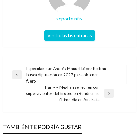
soporteinfix
Ver todas las entradas
Navegación
Especulan que Andrés Manuel López Beltrán
busca diputación en 2027 para obtener
de
Entrada
fuero
anterior
entradas
Harry y Meghan se reúnen con
supervivientes del tiroteo en Bondi en su
Entrada
último día en Australia
siguiente
TAMBIÉN TE PODRÍA GUSTAR