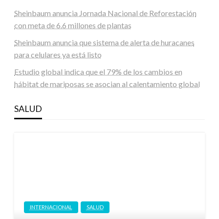
Sheinbaum anuncia Jornada Nacional de Reforestación
con meta de 6.6 millones de plantas
Sheinbaum anuncia que sistema de alerta de huracanes
para celulares ya está listo
Estudio global indica que el 79% de los cambios en
hábitat de mariposas se asocian al calentamiento global
SALUD
INTERNACIONAL
SALUD